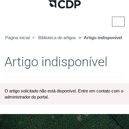
Alter
nave
Página inicial
Biblioteca de artigos
Artigo indisponível
Artigo indisponível
O artigo solicitado não está disponível. Entre em contato com o
administrador do portal.