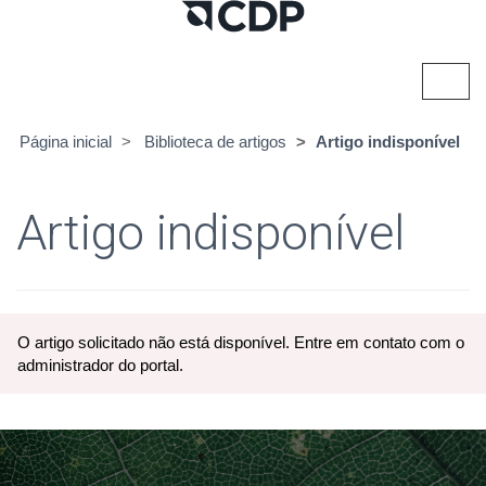
Alter
nave
Página inicial
Biblioteca de artigos
Artigo indisponível
Artigo indisponível
O artigo solicitado não está disponível. Entre em contato com o
administrador do portal.