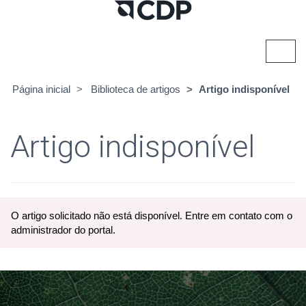
Alter
nave
Página inicial
Biblioteca de artigos
Artigo indisponível
Artigo indisponível
O artigo solicitado não está disponível. Entre em contato com o
administrador do portal.