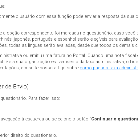
ue:
Somente o usuário com essa função pode enviar a resposta da sua 
e a opção correspondente foi marcada no questionário, caso você
inês, japonês, português e espanhol serão elegíveis para avaliação
ões, todas as línguas serão avaliadas, desde que todos os demais cr
dministrativa ou emitiu uma fatura no Portal. Quando uma nota fiscal 
. Se a sua organização estiver isenta da taxa administrativa, o Líd
ientações, consulte nosso artigo sobre
como pagar a taxa administr
er de Envio)
questionário. Para fazer isso:
 navegação à esquerda ou selecione o botão “
Continuar o question
erior direito do questionário.