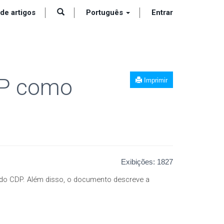
 de artigos
Português
Entrar
DP como
Imprimir
Exibições:
1827
 do CDP. Além disso, o documento descreve a