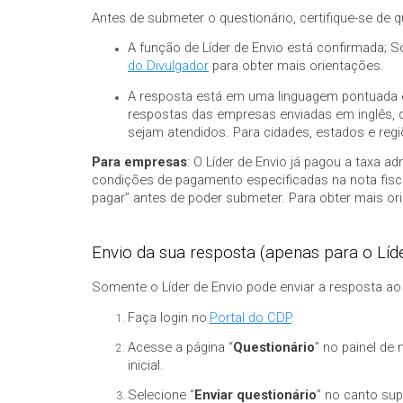
Antes de submeter o questionário, certifique-se de q
A função de Líder de Envio está confirmada; 
do Divulgador
para obter mais orientações.
A resposta está em uma linguagem pontuada 
respostas das empresas enviadas em inglês, ch
sejam atendidos. Para cidades, estados e regi
Para empresas
: O Líder de Envio já pagou a taxa a
condições de pagamento especificadas na nota fiscal
pagar” antes de poder submeter. Para obter mais or
Envio da sua resposta (apenas para o Líd
Somente o Líder de Envio pode enviar a resposta ao 
Faça login no
Portal do CDP
.
Acesse a página
“
Questionário
” no painel de
inicial.
Selecione “
Enviar questionário
” no canto sup