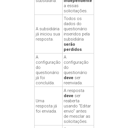
subsidiária.
independente
a essas
solicitações.
Todos os
dados do
A subsidiária
questionário
já iniciou sua
inseridos pela
resposta.
subsidiária
serão
perdidos
.
A
A
configuração
configuração
do
do
questionário
questionário
já foi
deve
ser
concluída.
reenviada.
A resposta
deve
ser
Uma
reaberta
resposta já
usando "Editar
foi enviada.
envio" antes
de mesclar as
solicitações.