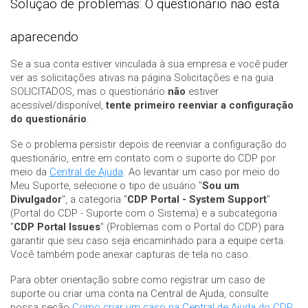
Solução de problemas: O questionário não está
aparecendo
Se a sua conta estiver vinculada à sua empresa e você puder
ver as solicitações ativas na página Solicitações e na guia
SOLICITADOS, mas o questionário
não
estiver
acessível/disponível,
tente primeiro reenviar a configuração
do questionário
.
Se o problema persistir depois de reenviar a configuração do
questionário, entre em contato com o suporte do CDP por
meio da
Central de Ajuda
. Ao levantar um caso por meio do
Meu Suporte, selecione o tipo de usuário "
Sou um
Divulgador
", a categoria "
CDP Portal - System Support
"
(Portal do CDP - Suporte com o Sistema) e a subcategoria
"
CDP Portal Issues
" (Problemas com o Portal do CDP) para
garantir que seu caso seja encaminhado para a equipe certa.
Você também pode anexar capturas de tela no caso.
Para obter orientação sobre como registrar um caso de
suporte ou criar uma conta na Central de Ajuda, consulte
nossa seção
Como criar um caso na Central de Ajuda do CDP