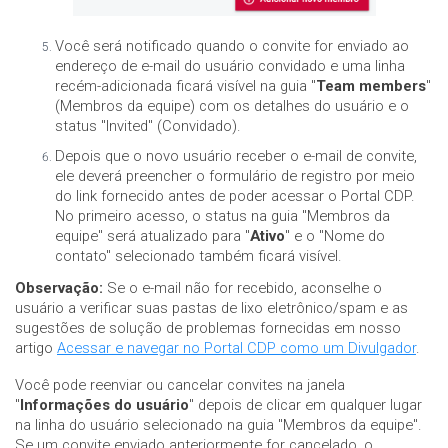
Você será notificado quando o convite for enviado ao
endereço de e-mail do usuário convidado e uma linha
recém-adicionada ficará visível na guia "
Team members
"
(Membros da equipe) com os detalhes do usuário e o
status "Invited" (Convidado).
Depois que o novo usuário receber o e-mail de convite,
ele deverá preencher o formulário de registro por meio
do link fornecido antes de poder acessar o Portal CDP.
No primeiro acesso, o status na guia "Membros da
equipe" será atualizado para "
Ativo
" e o "Nome do
contato" selecionado também ficará visível.
Observação:
Se o e-mail não for recebido, aconselhe o
usuário a verificar suas pastas de lixo eletrônico/spam e as
sugestões de solução de problemas fornecidas em nosso
artigo
Acessar e navegar no Portal CDP como um Divulgador
.
Você pode reenviar ou cancelar convites na janela
"
Informações do usuário
" depois de clicar em qualquer lugar
na linha do usuário selecionado na guia "Membros da equipe".
Se um convite enviado anteriormente for cancelado, o