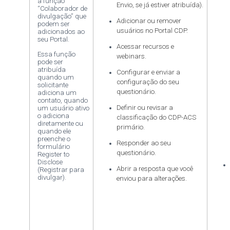
a função
Envio, se já estiver atribuída).
“Colaborador de
divulgação” que
Adicionar ou remover
podem ser
usuários no Portal CDP.
adicionados ao
seu Portal.
Acessar recursos e
Essa função
webinars.
pode ser
atribuída
Configurar e enviar a
quando um
configuração do seu
solicitante
questionário.
adiciona um
contato, quando
Definir ou revisar a
um usuário ativo
o adiciona
classificação do CDP-ACS
diretamente ou
primário.
quando ele
preenche o
Responder ao seu
formulário
questionário.
Register to
Disclose
Abrir a resposta que você
(Registrar para
divulgar).
enviou para alterações.