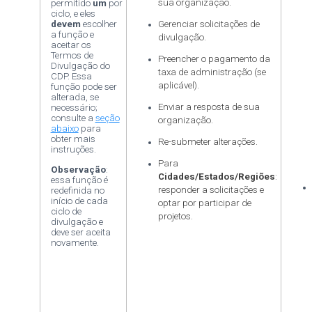
sua organização.
permitido
um
por
ciclo, e eles
devem
escolher
Gerenciar solicitações de
a função e
divulgação.
aceitar os
Termos de
Preencher o pagamento da
Divulgação do
taxa de administração (se
CDP. Essa
aplicável).
função pode ser
alterada, se
Enviar a resposta de sua
necessário;
consulte a
seção
organização.
abaixo
para
obter mais
Re-submeter alterações.
instruções.
Para
Observação
:
Cidades/Estados/Regiões
:
essa função é
responder a solicitações e
redefinida no
início de cada
optar por participar de
ciclo de
projetos.
divulgação e
deve ser aceita
novamente.