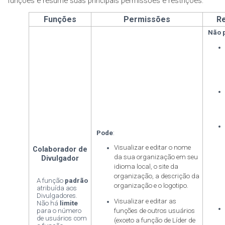
funções e resume suas principais permissões e restrições:
Funções
Permissões
R
Não 
Pode
:
Visualizar e editar o nome
Colaborador de
da sua organização em seu
Divulgador
idioma local, o site da
organização, a descrição da
A função
padrão
organização e o logotipo.
atribuída aos
Divulgadores.
Visualizar e editar as
Não há
limite
para o número
funções de outros usuários
de usuários com
(exceto a função de Líder de