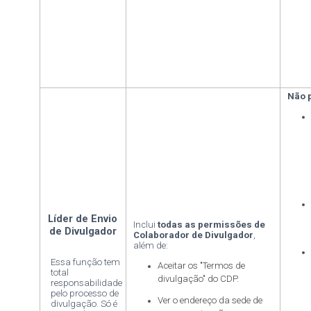
Não 
Líder de Envio
Inclui
todas as permissões de
de Divulgador
Colaborador de Divulgador
,
além de:
Essa função tem
Aceitar os "Termos de
total
divulgação" do CDP.
responsabilidade
pelo processo de
Ver o endereço da sede de
divulgação. Só é