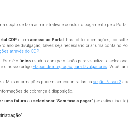
ar a opção de taxa administrativa e concluir o pagamento pelo Porta
rtal CDP
e tem
acesso ao Portal
. Para obter orientações, consult
eiro ano de divulgação, talvez seja necessário criar uma conta no 
ações através do CDP
.
o
. Este é o
único
usuário com permissão para visualizar e selecionar
te o nosso artigo
Etapas de integração para Divulgadores
. Você tam
veis. Mais informações podem ser encontradas na
seção Passo 2
aba
informações de cobrança à disposição.
ar uma fatura
ou
selecionar
“
Sem taxa a pagar
” (se estiver isento
inistração”