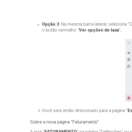
Opção 3
: Na mesma barra lateral, selecione “D
o botão vermelho “
Ver opções de taxa
”
.
Você será então direcionado para a página “
Es
Sobre a nova página "Faturamento"
A guia “
FATURAMENTO
” na página “Definições” ou