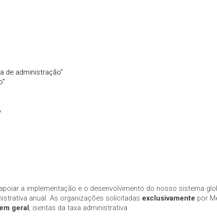
xa de administração”
o"
s
o
apoiar a implementação e o desenvolvimento do nosso sistema globa
istrativa anual. As organizações solicitadas
exclusivamente
por Me
em geral
, isentas da taxa administrativa.