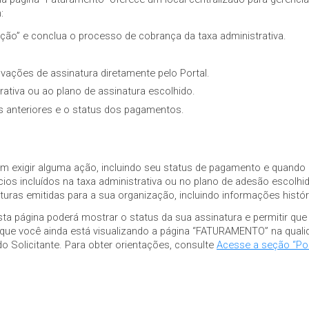
:
ação” e conclua o processo de cobrança da taxa administrativa.
ovações de assinatura diretamente pelo Portal.
rativa ou ao plano de assinatura escolhido.
ras anteriores e o status dos pagamentos.
em exigir alguma ação, incluindo seu status de pagamento e quando 
ios incluídos na taxa administrativa ou no plano de adesão escolhi
faturas emitidas para a sua organização, incluindo informações hist
ta página poderá mostrar o status da sua assinatura e permitir que
rque você ainda está visualizando a página “FATURAMENTO” na qualid
 do Solicitante. Para obter orientações, consulte
Acesse a seção “Port