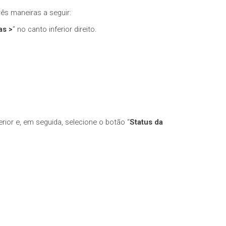
rês maneiras a seguir:
as >
” no canto inferior direito.
rior e, em seguida, selecione o botão “
Status da