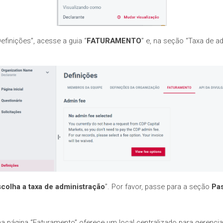
efinições”, acesse a guia “
FATURAMENTO
” e, na seção “Taxa de a
colha a taxa de administração
”. Por favor, passe para a seção
Pa
 na página “Faturamento” oferece um local centralizado para gerenci