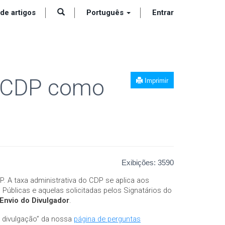
 de artigos
Português
Entrar
o CDP como
Imprimir
Exibições:
3590
P. A taxa administrativa do CDP se aplica aos
úblicas e aquelas solicitadas pelos Signatários do
 Envio do Divulgador
.
e divulgação” da nossa
página de perguntas