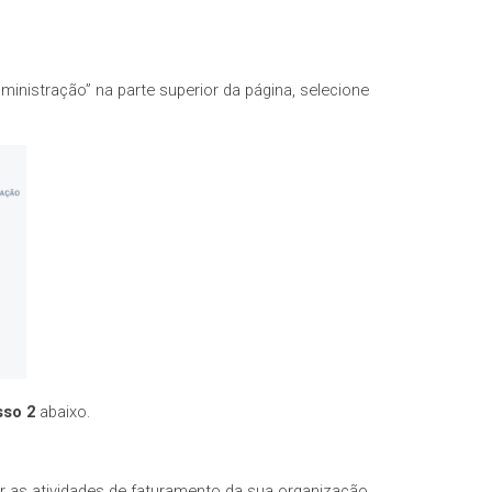
dministração” na parte superior da página, selecione
sso 2
abaixo.
ar as atividades de faturamento da sua organização