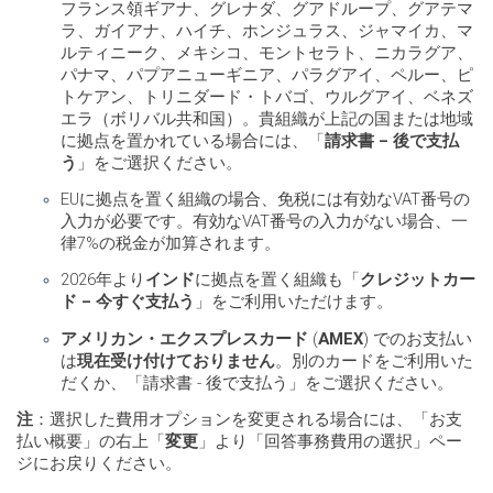
フランス領ギアナ、グレナダ、グアドループ、グアテマ
ラ、ガイアナ、ハイチ、ホンジュラス、ジャマイカ、マ
ルティニーク、メキシコ、モントセラト、ニカラグア、
パナマ、パプアニューギニア、パラグアイ、ペルー、ピ
トケアン、トリニダード・トバゴ、ウルグアイ、ベネズ
エラ（ボリバル共和国）。貴組織が上記の国または地域
に拠点を置かれている場合には、「
請求書 – 後で支払
う
」をご選択ください。
EUに拠点を置く組織の場合、免税には有効なVAT番号の
入力が必要です。有効なVAT番号の入力がない場合、一
律7%の税金が加算されます。
2026年より
インド
に拠点を置く組織も「
クレジットカー
ド – 今すぐ支払う
」をご利用いただけます。
アメリカン・エクスプレスカード
(
AMEX
) でのお支払い
は
現在受け付けておりません
。別のカードをご利用いた
だくか、「請求書 - 後で支払う」をご選択ください。
注
：選択した費用オプションを変更される場合には、「お支
払い概要」の右上「
変更
」より「回答事務費用の選択」ペー
ジにお戻りください。