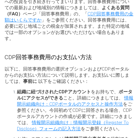
への投資を引き続き行ってまいります。回答事務費用につい
ての最新および地域別の情報につきましては、
よくある質問
（FAQ）
ページ「回答事務費用」の、「
CDP回答事務費用の金
額はいくらですか
」をご参照ください。回答事務費用には、
必要に応じ地域ごとの税金が加算されます。また特定の地域
では一部のオプションがお選びいただけない場合もありま
す。
CDP回答事務費用のお支払い方法
以下に、回答事務費用の選択オプションおよびCDPポータル
からのお支払い方法について説明します。お支払いに際しま
しては、
事前に
以下をご確認ください：
組織に紐づけされたCDPアカウント
をお持ちで、
ポータ
ルにアクセスができる
こと。詳細につきましては、
情報
開示組織向け：CDPポータルのアクセスと操作方法
をご
参照ください。今回初めてCDPに回答される場合、CDP
ポータルアカウントの作成が必要です。詳細につきまし
ては、
情報開示組織向け：情報開示登録（Register To
Disclose）フォームの記入方法
をご参照ください。