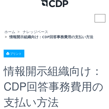
ナ
ビ
ゲ
ー
ホーム
ナレッジベース
シ
情報開示組織向け：CDP回答事務費用の支払い方法
ョ
ン
の
切
プリント
り
替
え
情報開示組織向け：
CDP回答事務費用の
支払い方法