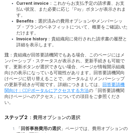
Current invoice
：これからお支払予定の請求書、お支
払い状況、また必要に応じ「Pay」ボタンが表示されま
す。
Benefits
：選択済みの費用オプションやメンバーシッ
プ・プランのベネフィットについて、概要をご確認いた
だけます。
Invoice history
：貴組織宛に発行された請求書の履歴と
詳細を表示します。
注
：貴組織が回答要請機関でもある場合、このページにはメ
ンバーシップ・ステータスが表示され、更新手続きも可能で
す。更新ボタンが選択できない場合、ページが情報開示組織
向けの表示になっている可能性があります。回答要請機関向
けページに切り替えることで、ポータルよりメンバーシップ
の更新手続きが可能です。詳細につきましては、
回答要請機
関向け：CDPポータルにアクセスする方法
の「回答要請機関
向けページへのアクセス」についての項目をご参照くださ
い。
ステップ２
：費用オプションの選択
「
回答事務費用の選択
」ページでは、費用オプションの