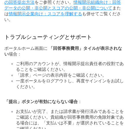
の回答提出方法
をご参照ください。
情報開示組織向け：回答
データの公開・非公開とスコアの公開・非公開について
また
は
情報開示企業向け：スコアを理解する
も併せてご覧くださ
い。
トラブルシューティングとサポート
ポータルホーム画面に
「回答事務費用」タイルが表示されな
い
場合：
ご利用のアカウントが、情報開示提出責任者の役割であ
ることをご確認ください。
「請求」ページの表示内容をご確認ください。
一度ポータルをログアウトし、再度サインインをお試し
ください。
「提出」ボタンが有効にならない場合
：
お支払いが完了、または請求書が発行済みであることを
ご確認ください。貴組織が回答事務費用の免除対象であ
る場合には、「支払いは不要」が選択されていることを
ご確認ください。