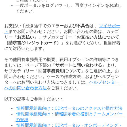
一度ポータルをログアウトし、再度サインインをお試し
ください。
お支払い手続き途中での
エラーおよび不具合は
、
マイサポー
ト
までお問い合わせください。お問い合わせの際は、カテゴ
リー「
お支払い
」、サブカテゴリー「
お支払い方法について
（請求書/クレジットカード）
」をお選びください。担当部署
にて対応いたします。
その他回答事務費用の概要、費用オプションの詳細等につき
ましては、ページ下部の「
サポートに問い合わせる
」より、
サブカテゴリー「
回答事務費用について
」をご選択の上、お
問い合わせください。ケースの作成方法、およびヘルプセン
ターへのお問い合わせ方法につきましては、
ヘルプセンター
へのお問い合わせ方法
をご覧ください。
以下の記事もご参照ください：
情報開示組織向け：CDPポータルのアクセスと操作方法
情報開示組織向け：情報開示者の役割とチームメンバー
の管理
情報開示組織向け：CDPポータル・オンボーディング・