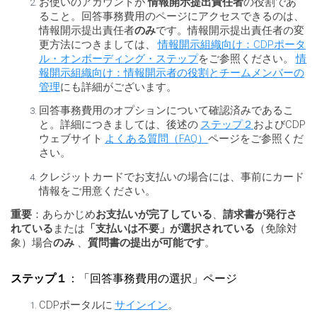
お使いのアカウントが
情報開示提出責任者
の役割であ
ること。回答事務費用のページにアクセスできるのは、
情報開示提出責任者
のみ
です。情報開示提出責任者の変
更方法につきましては、
情報開示組織向け：CDPポータ
ル・オンボーディング・ステップ
をご参照ください。
情
報開示組織向け：情報開示者の役割とチームメンバーの
管理
にも詳細がございます。
回答事務費用のオプションについて確認済みであるこ
と。詳細につきましては、後述の
ステップ２
およびCDP
ウェブサイト
よくある質問（FAQ）
ページをご参照くだ
さい。
クレジットカードでお支払いの場合には、事前にカード
情報をご用意ください。
重要
：あらかじめ
お支払いが完了している
、
請求書が発行さ
れている
または
「支払いは不要」が選択されている
（免除対
象）場合
のみ
、
質問書の提出が可能です
。
ステップ１
：「回答事務費用の選択」ページ
CDPポータルに
サインイン
。