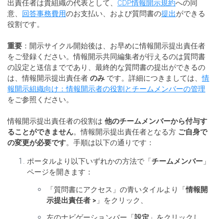
出責任者は貴組織の代表として、
CDP情報開示規約
への同
意、
回答事務費用
のお支払い、および質問書の
提出
ができる
役割です。
重要
：開示サイクル開始後は、お早めに情報開示提出責任者
をご登録ください。情報開示共同編集者が行えるのは質問書
の設定と送信までであり、最終的な質問書の提出ができるの
は、情報開示提出責任者
のみ
です。詳細につきましては、
情
報開示組織向け：情報開示者の役割とチームメンバーの管理
をご参照ください。
情報開示提出責任者の役割は
他のチームメンバーから付与す
ることができません
。情報開示提出責任者となる方
ご自身で
の変更が必要です
。手順は以下の通りです：
ポータルより以下いずれかの方法で「
チームメンバー
」
ページを開きます：
「質問書にアクセス」の青いタイルより「
情報開
示提出責任者 >
」をクリック、
左のナビゲーションバー「
設定
」をクリックし、