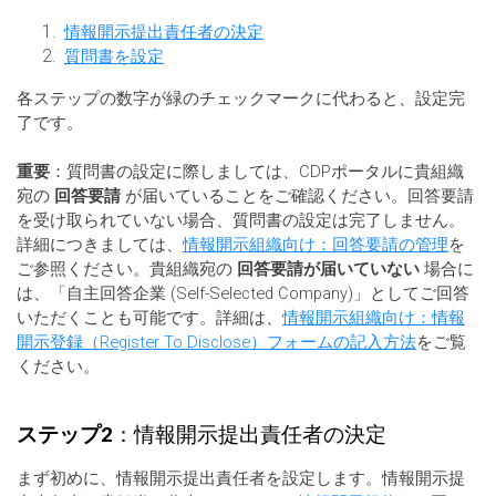
情報開示提出責任者の決定
質問書を設定
各ステップの数字が緑のチェックマークに代わると、設定完
了です。
重要
：質問書の設定に際しましては、CDPポータルに貴組織
宛の
回答要請
が届いていることをご確認ください。回答要請
を受け取られていない場合、質問書の設定は完了しません。
詳細につきましては、
情報開示組織向け：回答要請の管理
を
ご参照ください。貴組織宛の
回答要請が届いていない
場合に
は、「自主回答企業 (Self-Selected Company)」としてご回答
いただくことも可能です。詳細は、
情報開示組織向け：情報
開示登録（Register To Disclose）フォームの記入方法
をご覧
ください。
ステップ2
：情報開示提出責任者の決定
まず初めに、情報開示提出責任者を設定します。情報開示提