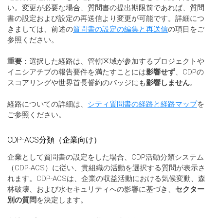
い。変更が必要な場合、質問書の提出期限前であれば、質問
書の設定および設定の再送信より変更が可能です。詳細につ
きましては、前述の
質問書の設定の編集と再送信
の項目をご
参照ください。
重要
：選択した経路は、管轄区域が参加するプロジェクトや
イニシアチブの報告要件を満たすことには
影響せず
、CDPの
スコアリングや世界首長誓約のバッジにも
影響しません
。
経路についての詳細は、
シティ質問書の経路と経路マップ
を
ご参照ください。
CDP-ACS分類（企業向け）
企業として質問書の設定をした場合、CDP活動分類システム
（CDP-ACS）に従い、貴組織の活動を選択する質問が表示さ
れます。CDP-ACSは、企業の収益活動における気候変動、森
林破壊、および水セキュリティへの影響に基づき、
セクター
別の質問
を決定します。