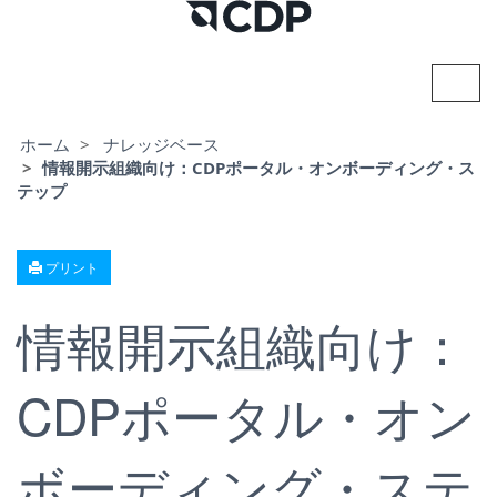
ナ
ビ
ゲ
ー
ホーム
ナレッジベース
シ
情報開示組織向け：CDPポータル・オンボーディング・ス
ョ
テップ
ン
の
切
り
プリント
替
え
情報開示組織向け：
CDPポータル・オン
ボーディング・ステ