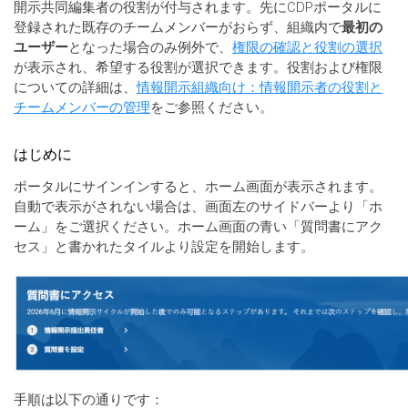
開示共同編集者の役割が付与されます。先にCDPポータルに
登録された既存のチームメンバーがおらず、組織内で
最初の
ユーザー
となった場合のみ例外で、
権限の確認と役割の選択
が表示され、希望する役割が選択できます。役割および権限
についての詳細は、
情報開示組織向け：情報開示者の役割と
チームメンバーの管理
をご参照ください。
はじめに
ポータルにサインインすると、ホーム画面が表示されます。
自動で表示がされない場合は、画面左のサイドバーより「ホ
ーム」をご選択ください。ホーム画面の青い「質問書にアク
セス」と書かれたタイルより設定を開始します。
手順は以下の通りです：