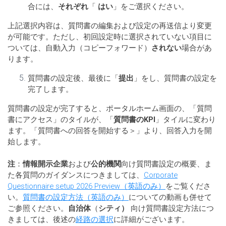
合には、
それぞれ
「
はい
」をご選択ください。
上記選択内容は、質問書の編集および設定の再送信より変更
が可能です。ただし、初回設定時に選択されていない項目に
ついては、自動入力（コピーフォワード）
されない
場合があ
ります。
質問書の設定後、最後に「
提出
」をし、質問書の設定を
完了します。
質問書の設定が完了すると、ポータルホーム画面の、「質問
書にアクセス」のタイルが、「
質問書のKPI
」タイルに変わり
ます。「質問書への回答を開始する＞」より、回答入力を開
始します。
注
：
情報開示企業
および
公的機関
向け質問書設定の概要、ま
た各質問のガイダンスにつきましては、
Corporate
Questionnaire setup 2026 Preview（英語のみ）
をご覧くださ
い。
質問書の設定方法（英語のみ）
についての動画も併せて
ご参照ください。
自治体
（
シティ）
向け質問書設定方法につ
きましては、後述の
経路の選択
に詳細がございます。