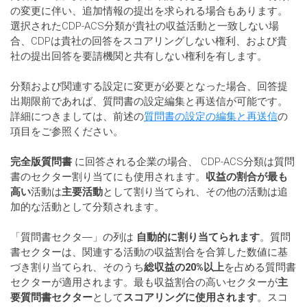
の変更に伴い、追加情報の提出を求られる場合もあります。
選択されたCDP-ACS分類が貴社の収益活動と一致しない場
合、CDPは貴社の回答をスコアリングしない権利、および貴
社の提出回答を要請機関と共有しない権利を有します。
分類および関連する設定に変更が必要となった場合、回答提
出期限前であれば、質問書の設定編集と再送信が可能です。
詳細につきましては、前述の
質問書の設定の編集と再送信
の
項目をご参照ください。
完全版質問書
に回答される企業の場合、 CDP-ACS分類は質問
書のセクター割り当てにも使用されます。
収益の割合が最も
高い
活動は
主要活動
として割り当てられ、その他の活動は追
加的な活動として分類されます。
「質問書セクタ―」の列は
自動的に割り当てられます
。質問
書セクターは、関連する活動の収益割合を合算した数値に基
づき割り当てられ、そのうち
総収益の20%以上
を占める質問書
セクターが適用されます。最も収益割合の高いセクターが
主
要質問書セクター
として
スコアリングに使用されます
。スコ