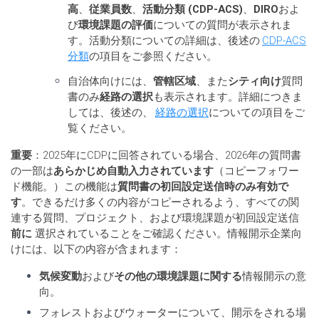
高
、
従業員数
、
活動分類 (CDP-ACS)
、
DIRO
およ
び
環境課題の評価
についての質問が表示されま
す。活動分類についての詳細は、後述の
CDP-ACS
分類
の項目をご参照ください。
自治体向けには、
管轄区域
、また
シティ向け
質問
書のみ
経路の選択
も表示されます。詳細につきま
しては、後述の、
経路の選択
についての項目をご
覧ください。
重要
：2025年にCDPに回答されている場合、2026年の質問書
の一部は
あらかじめ自動入力されています
（コピーフォワー
ド機能。）この機能は
質問書の初回設定送信時のみ有効で
す
。できるだけ多くの内容がコピーされるよう、すべての関
連する質問、プロジェクト、および環境課題が初回設定送信
前に
選択されていることをご確認ください。情報開示企業向
けには、以下の内容が含まれます：
気候変動
および
その他の環境課題に関する
情報開示の意
向。
フォレストおよびウォーターについて、開示をされる場