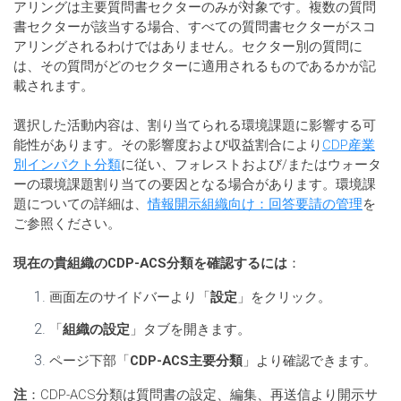
アリングは主要質問書セクターのみが対象です。複数の質問
書セクターが該当する場合、すべての質問書セクターがスコ
アリングされるわけではありません。セクター別の質問に
は、その質問がどのセクターに適用されるものであるかが記
載されます。
選択した活動内容は、割り当てられる環境課題に影響する可
能性があります。その影響度および収益割合により
CDP産業
別インパクト分類
に従い、フォレストおよび/またはウォータ
ーの環境課題割り当ての要因となる場合があります。環境課
題についての詳細は、
情報開示組織向け：回答要請の管理
を
ご参照ください。
現在の貴組織のCDP-ACS分類を確認するには
：
画面左のサイドバーより「
設定
」をクリック。
「
組織の設定
」タブを開きます。
ページ下部「
CDP-ACS主要分類
」より確認できます。
注
：CDP-ACS分類は質問書の設定、編集、再送信より開示サ