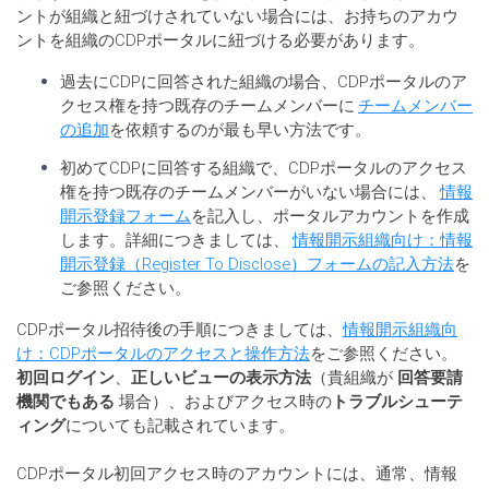
ントが組織と紐づけされていない場合には、お持ちのアカウ
ントを組織のCDPポータルに紐づける必要があります。
過去にCDPに回答された組織の場合、CDPポータルのア
クセス権を持つ既存のチームメンバーに
チームメンバー
の追加
を依頼するのが最も早い方法です。
初めてCDPに回答する組織で、CDPポータルのアクセス
権を持つ既存のチームメンバーがいない場合には、
情報
開示登録フォーム
を記入し、ポータルアカウントを作成
します。詳細につきましては、
情報開示組織向け：情報
開示登録（Register To Disclose）フォームの記入方法
を
ご参照ください。
CDPポータル招待後の手順につきましては、
情報開示組織向
け：CDPポータルのアクセスと操作方法
をご参照ください。
初回ログイン
、
正しいビューの表示方法
（貴組織が
回答要請
機関でもある
場合）、およびアクセス時の
トラブルシューテ
ィング
についても記載されています。
CDPポータル初回アクセス時のアカウントには、通常、情報