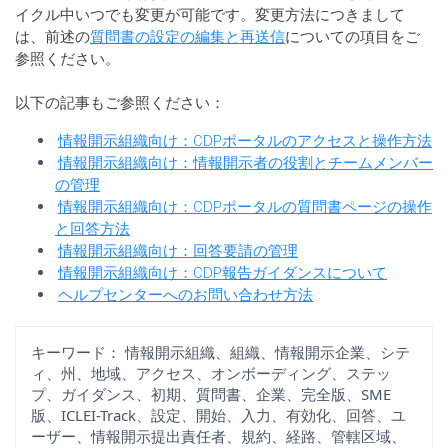
イクル中いつでも変更が可能です。変更方法につきまして
は、前述の
質問書の設定の編集と再送信
についての項目をご
参照ください。
以下の記事もご参照ください：
情報開示組織向け：CDPポータルのアクセスと操作方法
情報開示組織向け：情報開示者の役割とチームメンバー
の管理
情報開示組織向け：CDPポータルの質問書ページの操作
と回答方法
情報開示組織向け：回答要請の管理
情報開示組織向け：CDP報告ガイダンスについて
ヘルプセンターへのお問い合わせ方法
キーワード：
情報開示組織、組織、情報開示企業、シテ
ィ、州、地域、アクセス、オンボーディング、ステッ
プ、ガイダンス、初期、質問書、企業、完全版、SME
版、ICLEI-Track、設定、開始、入力、有効化、回答、ユ
ーザー、情報開示提出責任者、規約、経路、管轄区域、