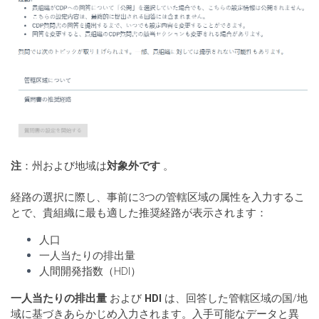
注
：州および地域は
対象外です
。
経路の選択に際し、事前に3つの管轄区域の属性を入力するこ
とで、貴組織に最も適した推奨経路が表示されます：
人口
一人当たりの排出量
人間開発指数（HDI）
一人当たりの排出量
および
HDI
は、回答した管轄区域の国/地
域に基づきあらかじめ入力されます。入手可能なデータと異