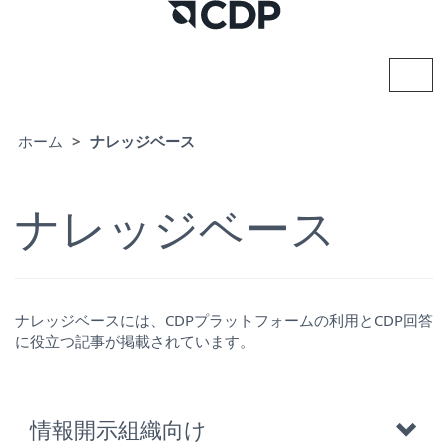
ナ
ビ
ゲ
ー
ホーム
ナレッジベース
シ
ョ
ン
の
ナレッジベース
切
り
替
え
ナレッジベースには、CDPプラットフォームの利用とCDP回答
に役立つ記事が掲載されています。
情報開示組織向け