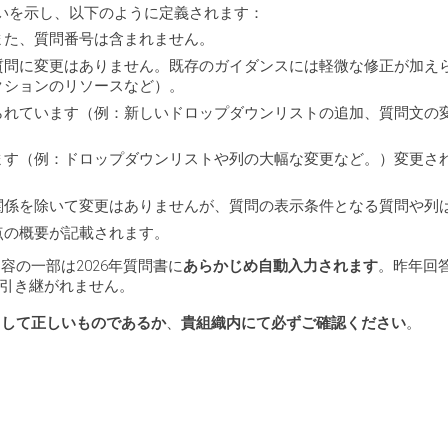
いを示し、以下のように定義されます：
また、質問番号は含まれません。
質問に変更はありません。既存のガイダンスには軽微な修正が加え
クションのリソースなど）。
られています（例：新しいドロップダウンリストの追加、質問文の
ます（例：ドロップダウンリストや列の大幅な変更など。）変更さ
関係を除いて変更はありませんが、質問の表示条件となる質問や列
点の概要が記載されます。
容の一部は2026年質問書に
あらかじめ自動入力されます
。昨年回
引き継がれません。
容として正しいものであるか
、
貴組織内にて必ずご確認ください
。