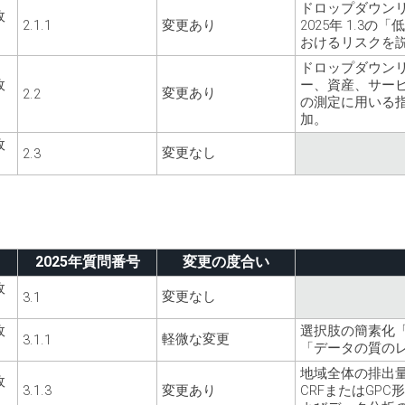
ドロップダウン
政
2.1.1
変更あり
2025年 1.3
おけるリスクを
ドロップダウン
政
ー、資産、サー
変更あり
2.2
の測定に用いる
加。
政
変更なし
2.3
2025年質問番号
変更の度合い
政
変更なし
3.1
政
選択肢の簡素化
軽微な変更
3.1.1
「データの質の
地域全体の排出
政
3.1.3
変更あり
CRFまたはGP