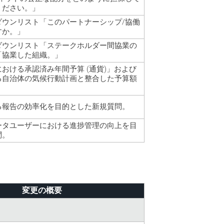
ください。」
ダウンリスト「このパートナーシップ/協働
すか。」
ダウンリスト「ステークホルダー間協業の
「協業した組織。」
おける承認済み年間予算 (通貨)」および
る自治体の気候行動計画と整合した予算額
る報告の効率化を目的とした新規質問。
ータユーザーにおける進捗管理の向上を目
問。
変更の概要