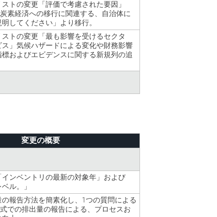
リストの変更「評価で考慮された要因」
の「低炭素経済への移行に関連する、自治体に
説明してください」より移行。
リストの変更「最も影響を受けるセクタ
ビス」気候ハザードによる変化や財務影響
指標およびエビデンスに関する新規列の追
変更の概要
「インベントリの最新の対象年」および
レベル。」
量の報告方法を簡素化し、1つの質問による
C形式での排出量の報告による、プロセスお