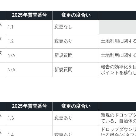
2025年質問番号
変更の度合い
政
変更なし
1.1
政
変更あり
土地利用に関する
1.2
政
新規質問
土地利用に関す
N/A
報告の効率化を
新規質問
N/A
ポイントを移行
2025年質問番号
変更の度合い
政
新規のドロップ
変更あり
1.3
ている、自治体
ドロップダウン
政
1.4
変更あり
ける機会/ベネ