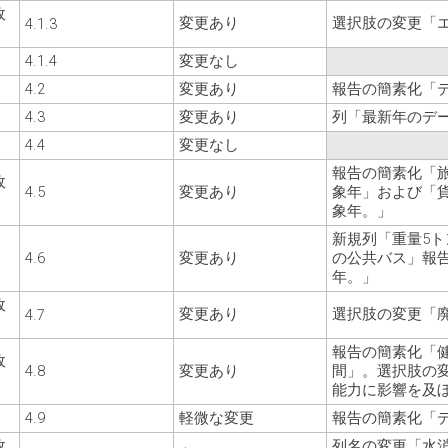
政
変更あり
選択肢の変更「
4.1.3
4.1.4
変更なし
4.2
変更あり
報告の簡素化「
4.3
変更あり
列「最新年のデ
4.4
変更なし
報告の簡素化「
政
4.5
変更あり
象年」および「
象年。」
新規列「重量5ト
4.6
変更あり
の公共バス」報
年。」
政
変更あり
選択肢の変更「廃
4.7
報告の簡素化「
政
4.8
変更あり
間」。選択肢の
能力に影響を及
4.9
軽微な変更
報告の簡素化「
政
列名の変更「水消