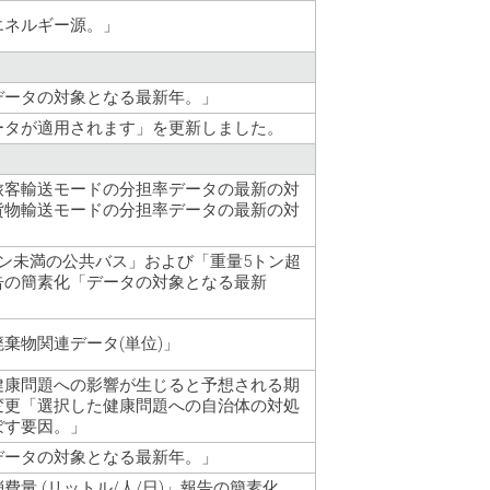
エネルギー源。」
データの対象となる最新年。」
ータが適用されます」を更新しました。
旅客輸送モードの分担率データの最新の対
貨物輸送モードの分担率データの最新の対
ン未満の公共バス」および「重量5トン超
告の簡素化「データの対象となる最新
棄物関連データ(単位)」
健康問題への影響が生じると予想される期
変更「選択した健康問題への自治体の対処
ぼす要因。」
データの対象となる最新年。」
費量 (リットル/人/日)」報告の簡素化