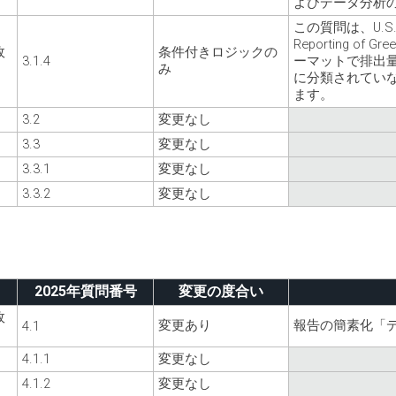
よびデータ分析
この質問は、U.S. Com
Reporting of Gr
政
条件付きロジックの
3.1.4
ーマットで排出
み
に分類されてい
ます。
3.2
変更なし
3.3
変更なし
3.3.1
変更なし
3.3.2
変更なし
2025年質問番号
変更の度合い
政
変更あり
報告の簡素化「
4.1
4.1.1
変更なし
4.1.2
変更なし