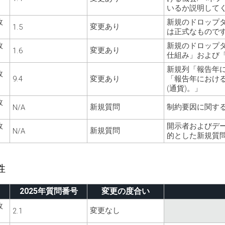
いるか説明して
政
新規のドロップ
変更あり
1.5
は正式なもので
政
新規のドロップ
変更あり
1.6
仕組み」および
新規列「報告年に
政
9.4
変更あり
「報告年におけ
(通貨)。」
政
新規質問
制約要因に関す
N/A
政
開示者およびデ
新規質問
N/A
的とした新規質
性
2025年質問番号
変更の度合い
政
変更なし
2.1