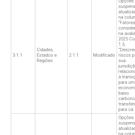
Opções
suspen
atualiza
na colu
"Fatore
conside
na avali
2025 Co
1.3,
Cidades,
"Descre
3.1.1
Estados e
2.1.1
Modificado
riscos p
Regiões
sua
jurisdiç
relacio
à transi
para um
economi
baixo
carbono
transfer
para cá.
Opções
suspen
atualiza
na colu