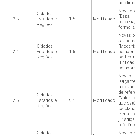
ao clima
Nova co
Cidades,
"Essa
2.3
Estados e
1.5
Modificado
parceri
Regiões
formali
Novas 
suspens
Cidades,
"Mecani
2.4
Estados e
1.6
Modificado
colabor
Regiões
partes i
"Entida
colaboro
Novas c
"Orçame
aprovad
de refer
Cidades,
"Valor 
2.5
Estados e
9.4
Modificado
que est
Regiões
os plan
climátic
jurisdiç
referênc
Cidades,
Nova pe