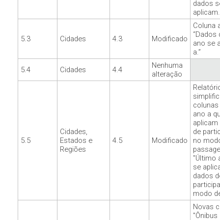
dados s
aplicam.
Coluna a
“Dados 
5.3
Cidades
4.3
Modificado
ano se 
a.”
Nenhuma
5.4
Cidades
4.4
alteração
Relatóri
simplifi
colunas 
ano a q
aplicam
Cidades,
de parti
5.5
Estados e
4.5
Modificado
no mod
Regiões
passage
"Último 
se apli
dados d
particip
modo de 
Novas c
"Ônibus 