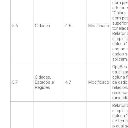
com peso
a 5 tone
"Ônibus 
com pe
superior
5.6
Cidades
4.6
Modificado
tonelad
Relatóri
simplifi
coluna "
ano ao 
dados s
aplicam.
Opções 
atualiza
Cidades,
coluna f
5.7
Estados e
4.7
Modificado
de dado
Regiões
relacio
resíduo
(unidade
Relatóri
simplifi
coluna 
de temp
o qual s