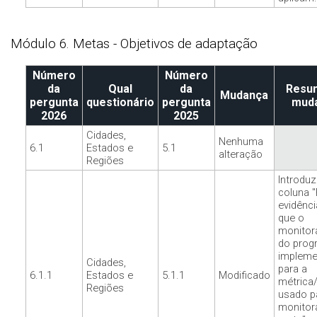
Módulo 6. Metas - Objetivos de adaptação
Número
Número
da
Qual
da
Resu
Mudança
pergunta
questionário
pergunta
mud
2026
2025
Cidades,
Nenhuma
6.1
Estados e
5.1
alteração
Regiões
Introduz
coluna 
evidênci
que o
monito
do progr
impleme
Cidades,
para a
6.1.1
Estados e
5.1.1
Modificado
métrica/
Regiões
usado p
monitor