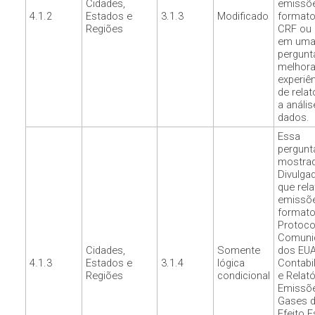
Cidades,
emissõ
4.1.2
Estados e
3.1.3
Modificado
formato
Regiões
CRF ou
em uma
pergunt
melhora
experiê
de relat
a anális
dados.
Essa
pergunt
mostra
Divulga
que rel
emissõ
formato
Protoco
Comuni
Cidades,
Somente
dos EUA
4.1.3
Estados e
3.1.4
lógica
Contabi
Regiões
condicional
e Relató
Emissõ
Gases 
Efeito E