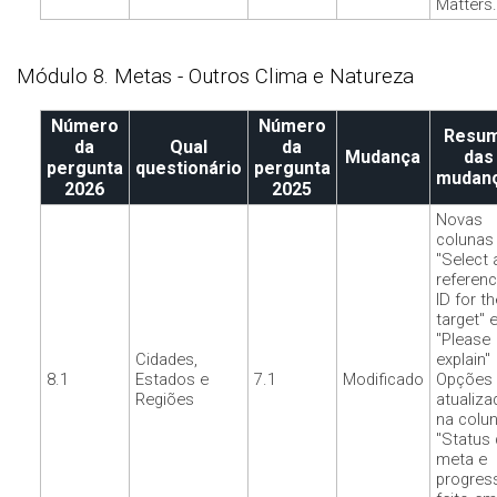
Matters.
Módulo 8. Metas - Outros Clima e Natureza
Número
Número
Resu
da
Qual
da
Mudança
das
pergunta
questionário
pergunta
mudan
2026
2025
Novas
colunas
"Select 
referen
ID for th
target" 
"Please
Cidades,
explain"
8.1
Estados e
7.1
Modificado
Opções
Regiões
atualiza
na colu
"Status 
meta e
progres