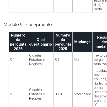
feito em
direção 
meta."
Módulo 9. Planejamento
Número
Número
Res
da
Qual
da
Mudança
da
pergunta
questionário
pergunta
muda
2026
2025
Cidades,
Texto d
9.1
Estados e
8.1
Menor
pergunt
Regiões
atualiza
Introduz
novas
colunas,
"Estrutu
primária
Cidades,
usada p
9.1.1
Estados e
8.1.1
Modificado
desenvo
Regiões
o plano"
"Grupos