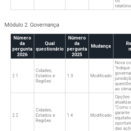
os
relatório
Módulo 2. Governança
Número
Número
da
Qual
da
R
Mudança
pergunta
questionário
pergunta
2026
2025
Nova co
"Indique
Cidades,
governa
2.1
Estados e
1.3
Modificado
jurisdiç
Regiões
questõe
ao clima
Opções
atualiza
"Como s
Cidades,
garante 
2.2
Estados e
1.4
Modificado
equitati
Regiões
oportun
das açõ