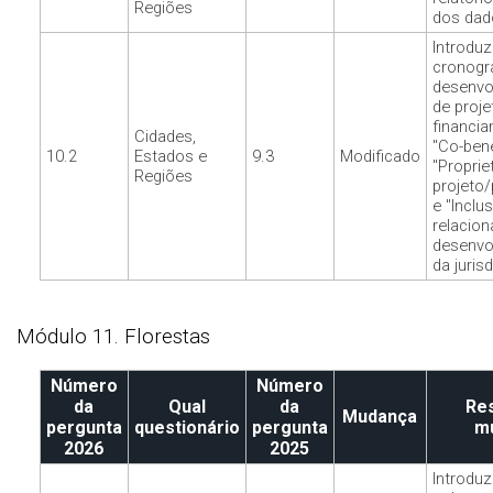
Regiões
dos dad
Introduz
cronogr
desenvo
de proje
financia
Cidades,
"Co-bene
10.2
Estados e
9.3
Modificado
"Proprie
Regiões
projeto/
e "Inclu
relacion
desenvo
da jurisd
Módulo 11. Florestas
Número
Número
da
Qual
da
Re
Mudança
pergunta
questionário
pergunta
m
2026
2025
Introduz