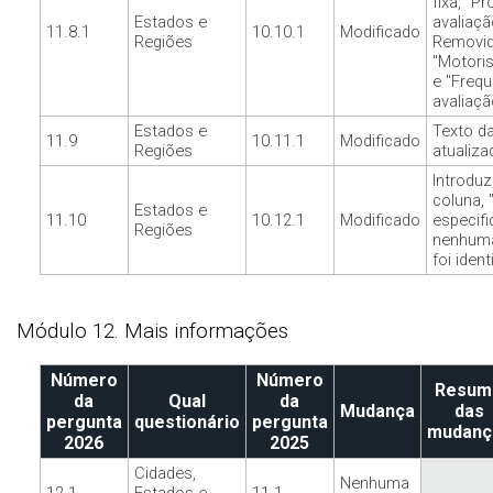
fixa, "P
Estados e
avaliaçã
11.8.1
10.10.1
Modificado
Regiões
Removid
"Motoris
e "Frequ
avaliaçã
Estados e
Texto d
11.9
10.11.1
Modificado
Regiões
atualiza
Introdu
coluna, 
Estados e
11.10
10.12.1
Modificado
especifi
Regiões
nenhuma
foi ident
Módulo 12. Mais informações
Número
Número
Resum
da
Qual
da
Mudança
das
pergunta
questionário
pergunta
mudanç
2026
2025
Cidades,
Nenhuma