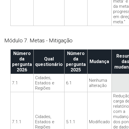
meta" e
da meta
progress
em dire
meta."
Módulo 7. Metas - Mitigação
Número
Número
Resu
da
Qual
da
Mudança
da
pergunta
questionário
pergunta
mudan
2026
2025
Cidades,
Nenhuma
7.1
Estados e
6.1
alteração
Regiões
Redução
carga d
relatóri
com a
Cidades,
mudanç
7.1.1
Estados e
5.1.1
Modificado
dos pon
Regiões
de dado