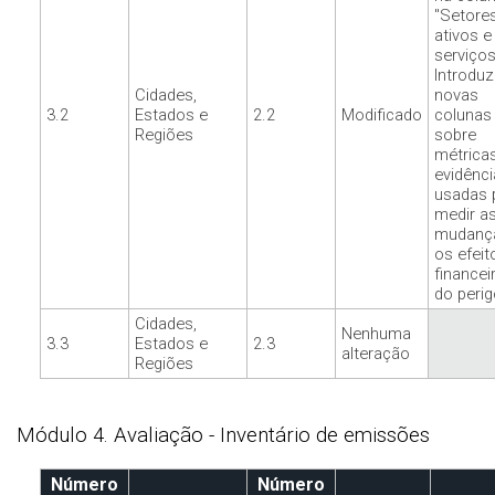
"Setores
ativos e
serviços
Introduz
Cidades,
novas
3.2
Estados e
2.2
Modificado
colunas
Regiões
sobre
métrica
evidênci
usadas 
medir a
mudanç
os efeit
financei
do perig
Cidades,
Nenhuma
3.3
Estados e
2.3
alteração
Regiões
Módulo 4. Avaliação - Inventário de emissões
Número
Número