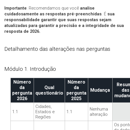
Importante
: Recomendamos que você
analise
cuidadosamente as respostas pré-preenchidas
. É
sua
responsabilidade garantir que suas respostas sejam
atualizadas para garantir a precisão e a integridade de sua
resposta de 2026.
Detalhamento das alterações nas perguntas
Módulo 1. Introdução
Número
Número
Resu
da
Qual
da
Mudança
das
pergunta
questionário
pergunta
mudan
2026
2025
Cidades,
Nenhuma
1.1
Estados e
1.1
alteração
Regiões
Os pont