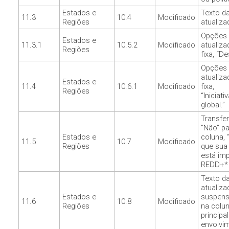
Estados e
Texto d
11.3
10.4
Modificado
Regiões
atualiza
Opções 
Estados e
11.3.1
10.5.2
Modificado
atualiza
Regiões
fixa, “De
Opções 
atualiza
Estados e
11.4
10.6.1
Modificado
fixa,
Regiões
“Iniciat
global.”
Transfe
"Não" pa
Estados e
coluna, 
11.5
10.7
Modificado
Regiões
que sua 
está im
REDD+* j
Texto d
atualiz
Estados e
suspens
11.6
10.8
Modificado
Regiões
na colu
principa
envolvim