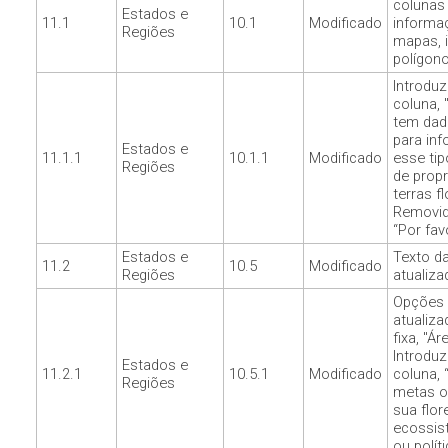
colunas 
Estados e
11.1
10.1
Modificado
informa
Regiões
mapas, 
polígono
Introdu
coluna, 
tem dad
para inf
Estados e
11.1.1
10.1.1
Modificado
esse tip
Regiões
de prop
terras fl
Removid
“Por favo
Estados e
Texto d
11.2
10.5
Modificado
Regiões
atualiza
Opções 
atualiza
fixa, "Ár
Introdu
Estados e
11.2.1
10.5.1
Modificado
coluna, 
Regiões
metas o
sua flor
ecossis
ou políti