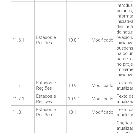
Introduz
colunas,
informa
iniciativ
"Metas
da natu
Estados e
relacio
11.6.1
10.8.1
Modificado
Regiões
iniciativ
suspens
na colun
parceiro
no proje
impleme
iniciativa
Estados e
Texto d
11.7
10.9
Modificado
Regiões
atualiza
Estados e
Texto d
11.7.1
10.9.1
Modificado
Regiões
atualiza
Estados e
Texto d
11.8
10.1
Modificado
Regiões
atualiza
Opções 
atualiza