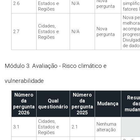
Nova
2.6
Estados e
N/A
simplific
pergunta
Regiões
fatores 
Nova pe
melhora
Cidades,
Nova
acompa
2.7
Estados e
N/A
pergunta
progres
Regiões
Divulgad
de dado
Módulo 3. Avaliação - Risco climático e
vulnerabilidade
Número
Número
Res
da
Qual
da
Mudança
da
pergunta
questionário
pergunta
mudan
2026
2025
Cidades,
Nenhuma
3.1
Estados e
2.1
alteração
Regiões