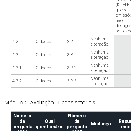
(ICLEI E
que rel
emissõ
não
desagr
por esc
Nenhuma
4.2
Cidades
3.2
alteração
Nenhuma
4.3
Cidades
3.3
alteração
Nenhuma
4.3.1
Cidades
3.3.1
alteração
Nenhuma
4.3.2
Cidades
3.3.2
alteração
Módulo 5. Avaliação - Dados setoriais
Número
Número
da
Qual
da
Resu
Mudança
pergunta
questionário
pergunta
mud