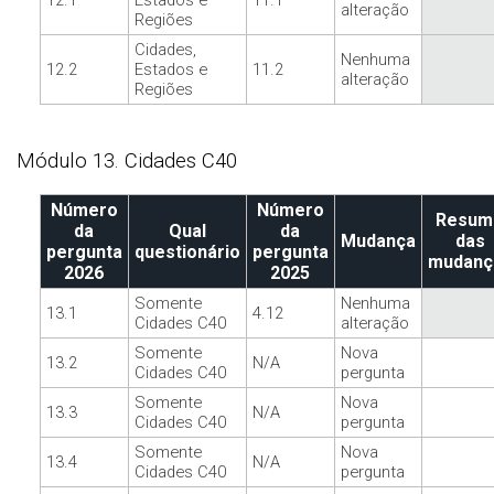
12.1
Estados e
11.1
alteração
Regiões
Cidades,
Nenhuma
12.2
Estados e
11.2
alteração
Regiões
Módulo 13. Cidades C40
Número
Número
Resum
da
Qual
da
Mudança
das
pergunta
questionário
pergunta
mudanç
2026
2025
Somente
Nenhuma
13.1
4.12
Cidades C40
alteração
Somente
Nova
13.2
N/A
Cidades C40
pergunta
Somente
Nova
13.3
N/A
Cidades C40
pergunta
Somente
Nova
13.4
N/A
Cidades C40
pergunta