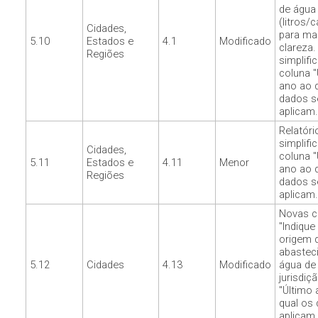
de água
(litros/c
Cidades,
para ma
5.10
Estados e
4.1
Modificado
clareza.
Regiões
simplifi
coluna "
ano ao 
dados s
aplicam.
Relatóri
simplifi
Cidades,
coluna "
5.11
Estados e
4.11
Menor
ano ao 
Regiões
dados s
aplicam.
Novas c
"Indique
origem 
abastec
5.12
Cidades
4.13
Modificado
água de
jurisdiçã
"Último
qual os
aplicam.