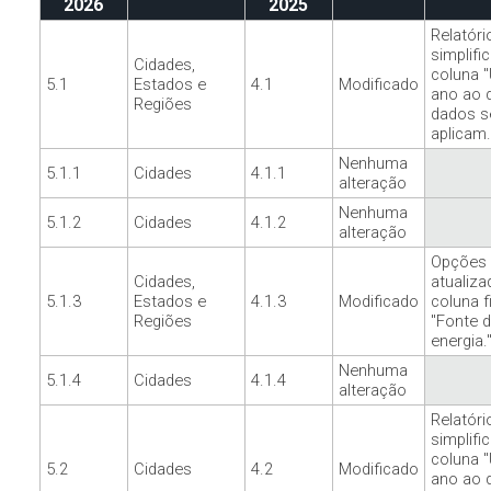
2026
2025
Relatóri
simplifi
Cidades,
coluna "
5.1
Estados e
4.1
Modificado
ano ao 
Regiões
dados s
aplicam.
Nenhuma
5.1.1
Cidades
4.1.1
alteração
Nenhuma
5.1.2
Cidades
4.1.2
alteração
Opções 
Cidades,
atualiza
5.1.3
Estados e
4.1.3
Modificado
coluna f
Regiões
"Fonte 
energia.
Nenhuma
5.1.4
Cidades
4.1.4
alteração
Relatóri
simplifi
coluna "
5.2
Cidades
4.2
Modificado
ano ao 