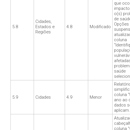
que oco
impacto
o(s) pr
de saúd
Cidades,
Opções
5.8
Estados e
4.8
Modificado
suspen
Regiões
atualiza
coluna
"Identif
populaç
vulneráv
afetadas
problem
saúde
selecion
Relatóri
simplifi
coluna "
5.9
Cidades
4.9
Menor
ano ao 
dados s
aplicam.
Atualiz
cabeçal
coluna 