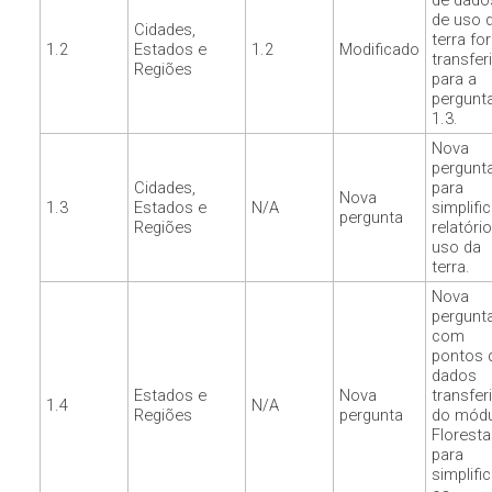
de dado
de uso 
Cidades,
terra fo
1.2
Estados e
1.2
Modificado
transfer
Regiões
para a
pergunt
1.3.
Nova
pergunt
Cidades,
para
Nova
1.3
Estados e
N/A
simplifi
pergunta
Regiões
relatóri
uso da
terra.
Nova
pergunt
com
pontos 
dados
Estados e
Nova
transfer
1.4
N/A
Regiões
pergunta
do módu
Floresta
para
simplific