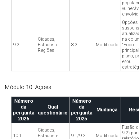
populac
vulneráv
envolvid
Opções
suspen
atualiza
Cidades,
na colu
9.2
Estados e
8.2
Modificado
"Foco
Regiões
principa
plano, po
e/ou
estratég
Módulo 10. Ações
Número
Número
da
Qual
da
Mudança
Res
pergunta
questionário
pergunta
2026
2025
Fusão d
Cidades,
9.2) par
10.1
Estados e
9.1/9.2
Modificado
relatóri