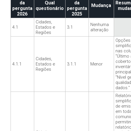
da
Qual
da
Resum
Mudança
pergunta
questionário
pergunta
muda
2026
2025
Cidades,
Nenhuma
4.1
Estados e
3.1
alteração
Regiões
Opções
simplifi
nas col
"Último
Cidades,
coberto
4.1.1
Estados e
3.1.1
Menor
inventár
Regiões
principal
"Nível g
qualida
dados."
Relatóri
simplifi
de emi
em toda
comuni
permiti
relatóri