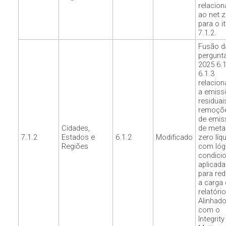
relacio
ao net z
para o i
7.1.2.
Fusão d
pergunt
2025 6.1
6.1.3
relacio
a emiss
residuai
remoçõ
de emis
Cidades,
de meta
7.1.2
Estados e
6.1.2
Modificado
zero líq
Regiões
com lóg
condicio
aplicada
para red
a carga 
relatório
Alinhad
com o
Integrity