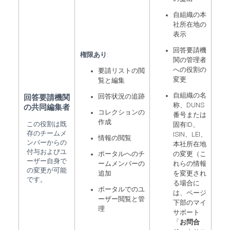
自組織の本
社所在地の
表示
回答要請機
権限あり
:
関の管理者
への役割の
要請リストの閲
変更
覧と編集
自組織の名
回答状況の追跡
回答要請機関
称、DUNS
の共同編集者
コレクションの
番号または
作成
この役割は既
固有ID、
存のチームメ
ISIN、LEI、
情報の閲覧
ンバーからの
本社所在地
付与およびユ
ポータルへのチ
の変更（こ
ーザー自身で
ームメンバーの
れらの情報
の変更が可能
追加
を変更され
です。
る場合に
ポータルでのユ
は、ページ
ーザー閲覧と管
下部のマイ
理
サポート
「
お問合