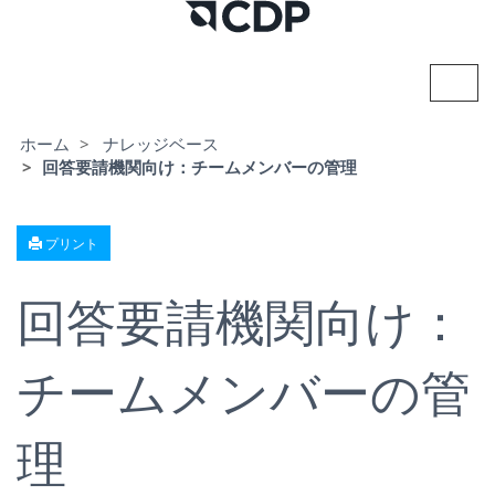
ナ
ビ
ゲ
ー
ホーム
ナレッジベース
シ
回答要請機関向け：チームメンバーの管理
ョ
ン
の
切
プリント
り
替
え
回答要請機関向け：
チームメンバーの管
理