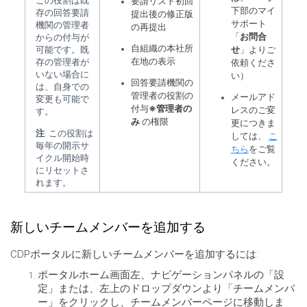
この役割は既
要請リスト初回
下部のマイ
存の回答要請
提出後の修正版
サポート
機関の管理者
の再提出
「
お問合
からの付与が
自組織の本社所
可能です。既
せ
」よりご
在地の表示
存の管理者が
依頼くださ
いない場合に
い）
回答要請機関の
は、自身での
管理者の役割の
メールアド
変更も可能で
付与
※管理者の
レスのご変
す。
み
の権限
更につきま
注
: この役割は
しては、
こ
毎年の開示サ
ちら
をご覧
イクル開始時
ください。
にリセットさ
れます。
新しいチームメンバーを追加する
CDPポータルに新しいチームメンバーを追加するには:
ポータルホーム画面左、ナビゲーションパネルの「設
定」または、左上のドロップダウンより「チームメンバ
ー」をクリックし、チームメンバーページに移動しま