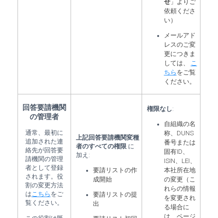
せ
」よりご
依頼くださ
い）
メールアド
レスのご変
更につきま
しては、
こ
ちら
をご覧
ください。
回答要請機関
権限なし
:
の管理者
自組織の名
通常、最初に
称、DUNS
上記回答要請機関変種
追加された連
番号または
者のすべての権限
に
絡先が回答要
固有ID、
加え:
請機関の管理
ISIN、LEI、
者として登録
要請リストの作
本社所在地
されます。役
成開始
の変更（こ
割の変更方法
れらの情報
は
こちら
をご
要請リストの提
を変更され
覧ください。
出
る場合に
は、ページ