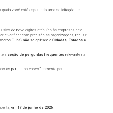
as quais você está esperando uma solicitação de
clusivo de nove dígitos atribuído às empresas pela
ar e verificar com precisão as organizações, reduzir
 números DUNS
não
se aplicam a
Cidades, Estados e
lte a
seção de perguntas frequentes
relevante na
sso às perguntas especificamente para as
 aberta, em
17 de junho de 2026
.