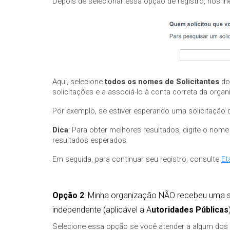
Depois de selecionar essa opção de registro, nós lh
Aqui, selecione
todos os nomes de Solicitantes
do
solicitações e a associá-lo à conta correta da orga
Por exemplo, se estiver esperando uma solicitação d
Dica
: Para obter melhores resultados, digite o nom
resultados esperados.
Em seguida, para continuar seu registro, consulte
Et
Opção 2
: Minha organização NÃO recebeu uma so
independente (aplicável a A
utoridades Públicas
Selecione essa opção se você atender a algum dos s