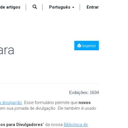
 de artigos
Português
Entrar
ara
Imprimir
Exibições:
1634
a divulgação
. Esse formulário permite que
novos
iem sua jornada de divulgação. Ele também é usado
gos para Divulgadores
" da nossa
Biblioteca de