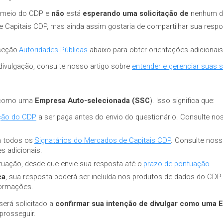
r meio do CDP e
não
está
esperando uma solicitação de
nenhum de 
 Capitais CDP, mas ainda assim gostaria de compartilhar sua resp
seção
Autoridades Públicas
abaixo para obter orientações adicionais
divulgação, consulte nosso artigo sobre
entender e gerenciar suas s
o como uma
Empresa Auto-selecionada (SSC
). Isso significa que:
ação do CDP
a ser paga antes do envio do questionário. Consulte no
m todos os
Signatários do Mercados de Capitais CDP
. Consulte noss
s adicionais.
tuação, desde que envie sua resposta até o
prazo de pontuação
.
ca
, sua resposta poderá ser incluída nos produtos de dados do CDP
formações.
será solicitado a
confirmar sua intenção de divulgar como uma 
prosseguir.