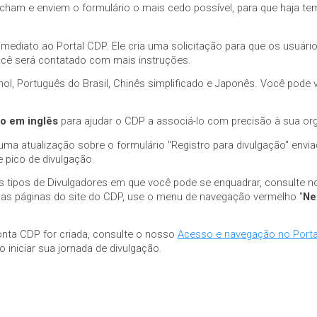
m e enviem o formulário o mais cedo possível, para que haja tempo
mediato ao Portal CDP. Ele cria uma solicitação para que os usuár
cê será contatado com mais instruções.
hol, Português do Brasil, Chinês simplificado e Japonês. Você pode v
.
o em inglês
para ajudar o CDP a associá-lo com precisão à sua or
ma atualização sobre o formulário "Registro para divulgação" envi
 pico de divulgação.
os tipos de Divulgadores em que você pode se enquadrar, consulte 
pelas páginas do site do CDP, use o menu de navegação vermelho "
Ne
onta CDP for criada, consulte o nosso
Acesso e navegação no Port
iniciar sua jornada de divulgação.