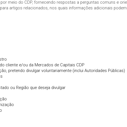
o por meio do CDP, fornecendo respostas a perguntas comuns e orie
s para artigos relacionados, nos quais informações adicionais podem 
stro
 do cliente e/ou da Mercados de Capitais CDP
ção, pretendo divulgar voluntariamente (inclui Autoridades Públicas)
as
stado ou Região que deseja divulgar
ação
nização
ço