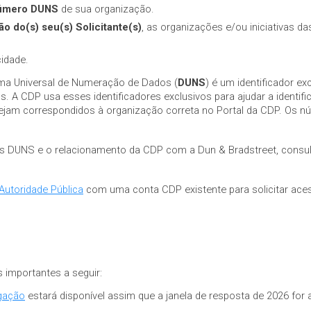
úmero DUNS
de sua organização.
ão
do(s) seu(s)
Solicitante(s)
, as organizações e/ou iniciativas d
idade.
ma Universal de Numeração de Dados
(
DUNS
) é um identificador ex
 A CDP usa esses identificadores exclusivos para ajudar a identific
s sejam correspondidos à organização correta no Portal da CDP. Os
os DUNS e o relacionamento da CDP com a Dun & Bradstreet, consu
Autoridade Pública
com uma conta CDP existente para solicitar ace
s importantes a seguir:
lgação
estará disponível assim que a janela de resposta de 2026 for