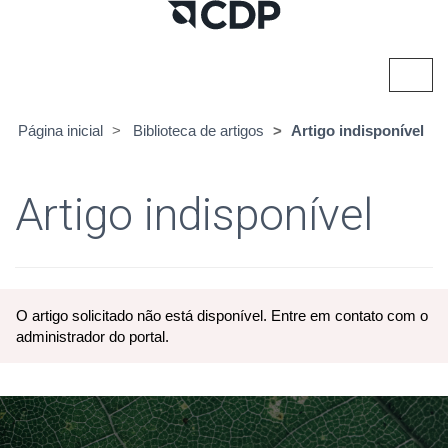
Alter
nave
Página inicial
Biblioteca de artigos
Artigo indisponível
Artigo indisponível
O artigo solicitado não está disponível. Entre em contato com o
administrador do portal.