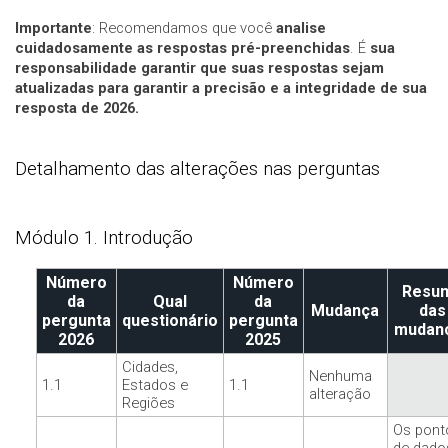
Importante
: Recomendamos que você
analise
cuidadosamente as respostas pré-preenchidas
. É
sua
responsabilidade garantir que suas respostas sejam
atualizadas para garantir a precisão e a integridade de sua
resposta de 2026.
Detalhamento das alterações nas perguntas
Módulo 1. Introdução
Número
Número
Resu
da
Qual
da
Mudança
das
pergunta
questionário
pergunta
mudan
2026
2025
Cidades,
Nenhuma
1.1
Estados e
1.1
alteração
Regiões
Os pont