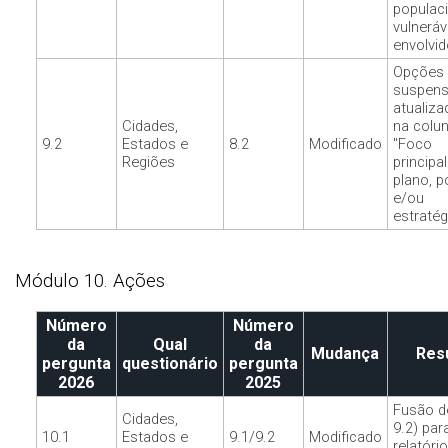
populac
vulneráv
envolvid
Opções
suspen
atualiza
Cidades,
na colu
9.2
Estados e
8.2
Modificado
"Foco
Regiões
principa
plano, po
e/ou
estratég
Módulo 10. Ações
Número
Número
da
Qual
da
Mudança
Res
pergunta
questionário
pergunta
2026
2025
Fusão d
Cidades,
9.2) par
10.1
Estados e
9.1/9.2
Modificado
relatóri