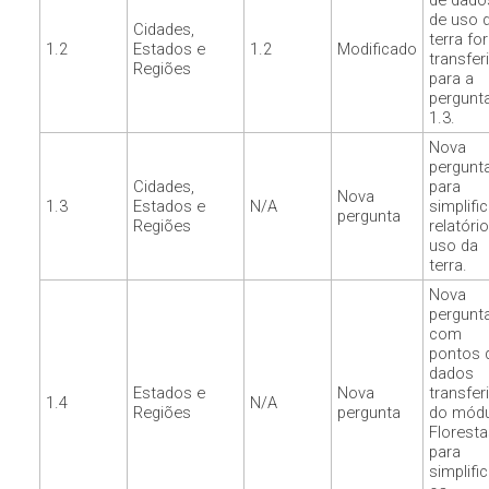
de dado
de uso 
Cidades,
terra fo
1.2
Estados e
1.2
Modificado
transfer
Regiões
para a
pergunt
1.3.
Nova
pergunt
Cidades,
para
Nova
1.3
Estados e
N/A
simplifi
pergunta
Regiões
relatóri
uso da
terra.
Nova
pergunt
com
pontos 
dados
Estados e
Nova
transfer
1.4
N/A
Regiões
pergunta
do módu
Floresta
para
simplific