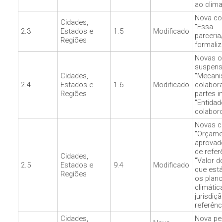
ao clima
Nova co
Cidades,
"Essa
2.3
Estados e
1.5
Modificado
parceri
Regiões
formali
Novas 
suspens
Cidades,
"Mecani
2.4
Estados e
1.6
Modificado
colabor
Regiões
partes i
"Entida
colaboro
Novas c
"Orçame
aprovad
de refer
Cidades,
"Valor 
2.5
Estados e
9.4
Modificado
que est
Regiões
os plan
climátic
jurisdiç
referênc
Cidades,
Nova pe