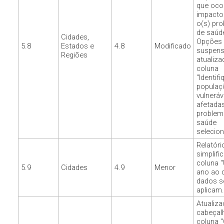
que oco
impacto
o(s) pr
de saúd
Cidades,
Opções
5.8
Estados e
4.8
Modificado
suspen
Regiões
atualiza
coluna
"Identif
populaç
vulneráv
afetadas
problem
saúde
selecion
Relatóri
simplifi
coluna "
5.9
Cidades
4.9
Menor
ano ao 
dados s
aplicam.
Atualiz
cabeçal
coluna 