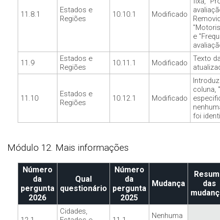
fixa, "P
Estados e
avaliaçã
11.8.1
10.10.1
Modificado
Regiões
Removid
"Motoris
e "Frequ
avaliaçã
Estados e
Texto d
11.9
10.11.1
Modificado
Regiões
atualiza
Introdu
coluna, 
Estados e
11.10
10.12.1
Modificado
especifi
Regiões
nenhuma
foi ident
Módulo 12. Mais informações
Número
Número
Resum
da
Qual
da
Mudança
das
pergunta
questionário
pergunta
mudanç
2026
2025
Cidades,
Nenhuma