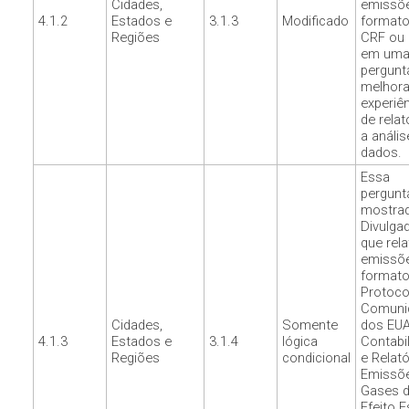
Cidades,
emissõ
4.1.2
Estados e
3.1.3
Modificado
formato
Regiões
CRF ou
em uma
pergunt
melhora
experiê
de relat
a anális
dados.
Essa
pergunt
mostra
Divulga
que rel
emissõ
formato
Protoco
Comuni
Cidades,
Somente
dos EUA
4.1.3
Estados e
3.1.4
lógica
Contabi
Regiões
condicional
e Relató
Emissõ
Gases 
Efeito E