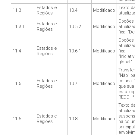
Estados e
Texto d
11.3
10.4
Modificado
Regiões
atualiza
Opções 
Estados e
11.3.1
10.5.2
Modificado
atualiza
Regiões
fixa, “De
Opções 
atualiza
Estados e
11.4
10.6.1
Modificado
fixa,
Regiões
“Iniciat
global.”
Transfe
"Não" pa
Estados e
coluna, 
11.5
10.7
Modificado
Regiões
que sua 
está im
REDD+* j
Texto d
atualiz
Estados e
suspens
11.6
10.8
Modificado
Regiões
na colu
principa
envolvim