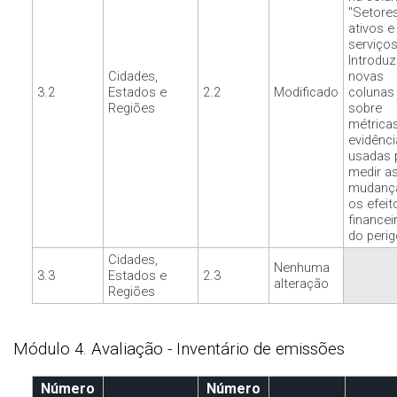
"Setores
ativos e
serviços
Introduz
Cidades,
novas
3.2
Estados e
2.2
Modificado
colunas
Regiões
sobre
métrica
evidênci
usadas 
medir a
mudanç
os efeit
financei
do perig
Cidades,
Nenhuma
3.3
Estados e
2.3
alteração
Regiões
Módulo 4. Avaliação - Inventário de emissões
Número
Número