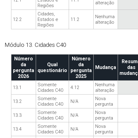
12.1
Estados e
11.1
alteração
Regiões
Cidades,
Nenhuma
12.2
Estados e
11.2
alteração
Regiões
Módulo 13. Cidades C40
Número
Número
Resum
da
Qual
da
Mudança
das
pergunta
questionário
pergunta
mudanç
2026
2025
Somente
Nenhuma
13.1
4.12
Cidades C40
alteração
Somente
Nova
13.2
N/A
Cidades C40
pergunta
Somente
Nova
13.3
N/A
Cidades C40
pergunta
Somente
Nova
13.4
N/A
Cidades C40
pergunta