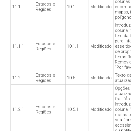
colunas 
Estados e
11.1
10.1
Modificado
informa
Regiões
mapas, 
polígono
Introdu
coluna, 
tem dad
para inf
Estados e
11.1.1
10.1.1
Modificado
esse tip
Regiões
de prop
terras fl
Removid
“Por favo
Estados e
Texto d
11.2
10.5
Modificado
Regiões
atualiza
Opções 
atualiza
fixa, "Ár
Introdu
Estados e
11.2.1
10.5.1
Modificado
coluna, 
Regiões
metas o
sua flor
ecossis
ou políti