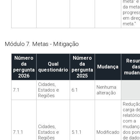
meta" e
da meta
progress
em dire
meta."
Módulo 7. Metas - Mitigação
Número
Número
Resu
da
Qual
da
Mudança
da
pergunta
questionário
pergunta
mudan
2026
2025
Cidades,
Nenhuma
7.1
Estados e
6.1
alteração
Regiões
Redução
carga d
relatóri
com a
Cidades,
mudanç
7.1.1
Estados e
5.1.1
Modificado
dos pon
Regiões
de dado