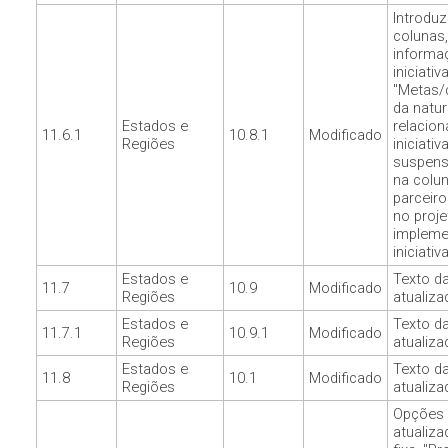
Introduz
colunas,
informa
iniciativ
"Metas
da natu
Estados e
relacio
11.6.1
10.8.1
Modificado
Regiões
iniciativ
suspens
na colun
parceiro
no proje
impleme
iniciativa
Estados e
Texto d
11.7
10.9
Modificado
Regiões
atualiza
Estados e
Texto d
11.7.1
10.9.1
Modificado
Regiões
atualiza
Estados e
Texto d
11.8
10.1
Modificado
Regiões
atualiza
Opções 
atualiza