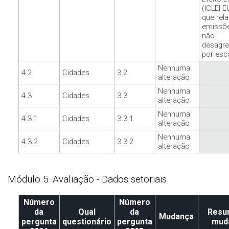
(ICLEI E
que rel
emissõ
não
desagr
por esc
Nenhuma
4.2
Cidades
3.2
alteração
Nenhuma
4.3
Cidades
3.3
alteração
Nenhuma
4.3.1
Cidades
3.3.1
alteração
Nenhuma
4.3.2
Cidades
3.3.2
alteração
Módulo 5. Avaliação - Dados setoriais
Número
Número
da
Qual
da
Resu
Mudança
pergunta
questionário
pergunta
mud