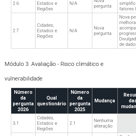
Nova
2.6
Estados e
N/A
simplific
pergunta
Regiões
fatores 
Nova pe
melhora
Cidades,
Nova
acompa
2.7
Estados e
N/A
pergunta
progres
Regiões
Divulgad
de dado
Módulo 3. Avaliação - Risco climático e
vulnerabilidade
Número
Número
Res
da
Qual
da
Mudança
da
pergunta
questionário
pergunta
mudan
2026
2025
Cidades,
Nenhuma
3.1
Estados e
2.1
alteração
Regiões