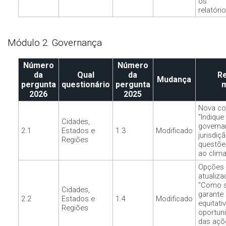
os
relatório
Módulo 2. Governança
Número
Número
da
Qual
da
R
Mudança
pergunta
questionário
pergunta
2026
2025
Nova co
"Indique
Cidades,
governa
2.1
Estados e
1.3
Modificado
jurisdiç
Regiões
questõe
ao clima
Opções
atualiza
"Como s
Cidades,
garante 
2.2
Estados e
1.4
Modificado
equitati
Regiões
oportun
das açõ