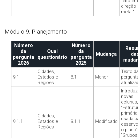
feito em
direção 
meta."
Módulo 9. Planejamento
Número
Número
Res
da
Qual
da
Mudança
da
pergunta
questionário
pergunta
muda
2026
2025
Cidades,
Texto d
9.1
Estados e
8.1
Menor
pergunt
Regiões
atualiza
Introduz
novas
colunas,
"Estrutu
primária
Cidades,
usada p
9.1.1
Estados e
8.1.1
Modificado
desenvo
Regiões
o plano"
"Grupos