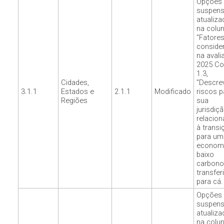
Opções
suspen
atualiza
na colu
"Fatore
conside
na avali
2025 Co
1.3,
Cidades,
"Descre
3.1.1
Estados e
2.1.1
Modificado
riscos p
Regiões
sua
jurisdiç
relacio
à transi
para um
economi
baixo
carbono
transfer
para cá.
Opções
suspen
atualiza
na colu