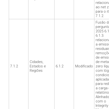
relacio
ao net z
para o i
7.1.2.
Fusão d
pergunt
2025 6.1
6.1.3
relacio
a emiss
residuai
remoçõ
de emis
Cidades,
de meta
7.1.2
Estados e
6.1.2
Modificado
zero líq
Regiões
com lóg
condicio
aplicada
para red
a carga 
relatório
Alinhad
com o
Integrity