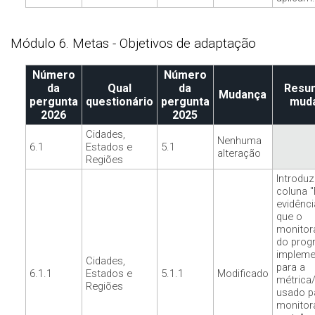
Módulo 6. Metas - Objetivos de adaptação
Número
Número
da
Qual
da
Resu
Mudança
pergunta
questionário
pergunta
mud
2026
2025
Cidades,
Nenhuma
6.1
Estados e
5.1
alteração
Regiões
Introduz
coluna 
evidênci
que o
monito
do progr
impleme
Cidades,
para a
6.1.1
Estados e
5.1.1
Modificado
métrica/
Regiões
usado p
monitor