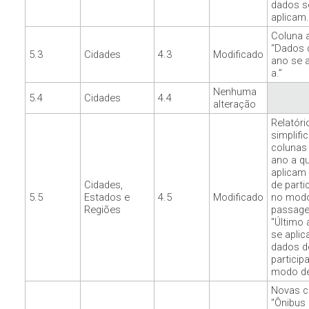
dados s
aplicam.
Coluna a
“Dados 
5.3
Cidades
4.3
Modificado
ano se 
a.”
Nenhuma
5.4
Cidades
4.4
alteração
Relatóri
simplifi
colunas 
ano a q
aplicam
Cidades,
de parti
5.5
Estados e
4.5
Modificado
no mod
Regiões
passage
"Último 
se apli
dados d
particip
modo de 
Novas c
"Ônibus 