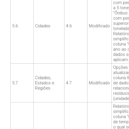
com peso
a 5 tone
"Ônibus 
com pe
superior
5.6
Cidades
4.6
Modificado
tonelad
Relatóri
simplifi
coluna "
ano ao 
dados s
aplicam.
Opções 
atualiza
Cidades,
coluna f
5.7
Estados e
4.7
Modificado
de dado
Regiões
relacio
resíduo
(unidade
Relatóri
simplifi
coluna 
de temp
o qual s