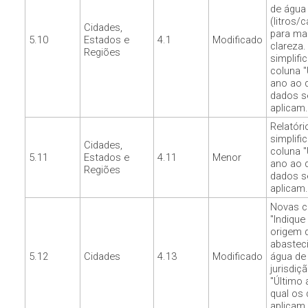
de água
(litros/c
Cidades,
para ma
5.10
Estados e
4.1
Modificado
clareza.
Regiões
simplifi
coluna "
ano ao 
dados s
aplicam.
Relatóri
simplifi
Cidades,
coluna "
5.11
Estados e
4.11
Menor
ano ao 
Regiões
dados s
aplicam.
Novas c
"Indique
origem 
abastec
5.12
Cidades
4.13
Modificado
água de
jurisdiçã
"Último
qual os
aplicam.