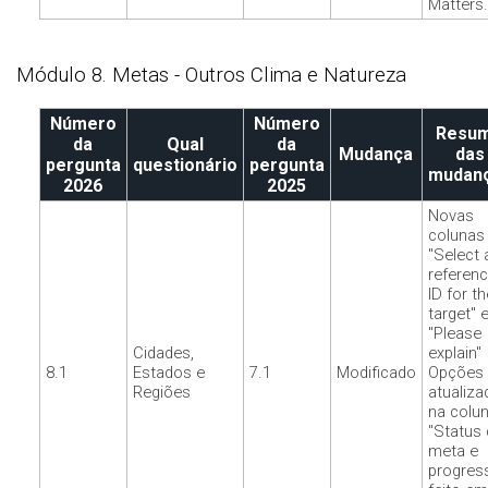
Matters.
Módulo 8. Metas - Outros Clima e Natureza
Número
Número
Resu
da
Qual
da
Mudança
das
pergunta
questionário
pergunta
mudan
2026
2025
Novas
colunas
"Select 
referen
ID for th
target" 
"Please
Cidades,
explain"
8.1
Estados e
7.1
Modificado
Opções
Regiões
atualiza
na colu
"Status 
meta e
progres