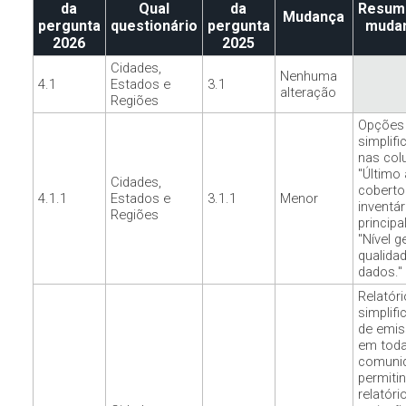
da
Qual
da
Resum
Mudança
pergunta
questionário
pergunta
muda
2026
2025
Cidades,
Nenhuma
4.1
Estados e
3.1
alteração
Regiões
Opções
simplifi
nas col
"Último
Cidades,
coberto
4.1.1
Estados e
3.1.1
Menor
inventár
Regiões
principal
"Nível g
qualida
dados."
Relatóri
simplifi
de emi
em toda
comuni
permiti
relatóri