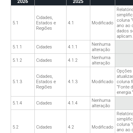
2026
2025
Relatóri
simplifi
Cidades,
coluna "
5.1
Estados e
4.1
Modificado
ano ao 
Regiões
dados s
aplicam.
Nenhuma
5.1.1
Cidades
4.1.1
alteração
Nenhuma
5.1.2
Cidades
4.1.2
alteração
Opções 
Cidades,
atualiza
5.1.3
Estados e
4.1.3
Modificado
coluna f
Regiões
"Fonte 
energia.
Nenhuma
5.1.4
Cidades
4.1.4
alteração
Relatóri
simplifi
coluna "
5.2
Cidades
4.2
Modificado
ano ao 