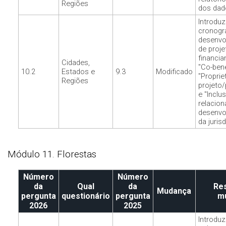
Regiões
dos dad
Introduz
cronogr
desenvo
de proje
financia
Cidades,
"Co-bene
10.2
Estados e
9.3
Modificado
"Proprie
Regiões
projeto/
e "Inclu
relacion
desenvo
da jurisd
Módulo 11. Florestas
Número
Número
da
Qual
da
Re
Mudança
pergunta
questionário
pergunta
m
2026
2025
Introduz