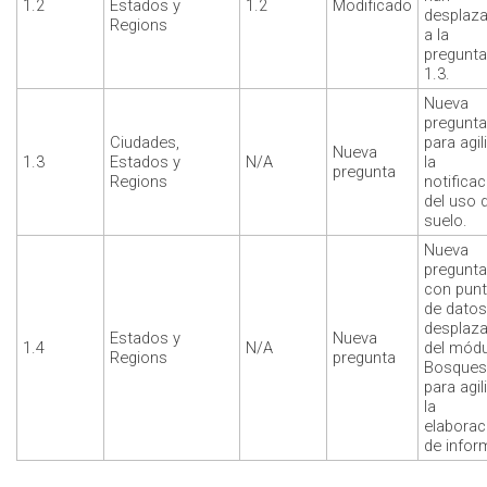
1.2
Estados y
1.2
Modificado
desplaz
Regions
a la
pregunta
1.3.
Nueva
pregunta
Ciudades,
para agil
Nueva
1.3
Estados y
N/A
la
pregunta
Regions
notificac
del uso d
suelo.
Nueva
pregunta
con pun
de datos
desplaz
Estados y
Nueva
1.4
N/A
del mód
Regions
pregunta
Bosques
para agil
la
elaborac
de infor