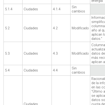
energía.”
Sin
5.1.4
Ciudades
4.1.4
cambios
Informac
simplific
columna 
5.2
Ciudades
4.2
Modificado
año al q
aplican l
datos.”
Column
actualiz
5.3
Ciudades
4.3
Modificado
datos de
más reci
aplican a
Sin
5.4
Ciudades
4.4
cambios
Racional
de la in
en las c
"Último 
se aplica
datos so
Ciudades,
cuota d