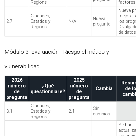
Regions
factores 
Nueva pr
Ciudades,
mejorar 
Nueva
2.7
Estados y
N/A
los prog
pregunta
Regions
Divulgad
de datos
Módulo 3. Evaluación - Riesgo climático y
vulnerabilidad
2026
2025
Resu
número
¿Qué
número
Cambia
de l
de
questionniare?
de
camb
pregunta
pregunta
Ciudades,
Sin
3.1
Estados y
2.1
cambios
Regions
Se han
actualiz
las opci