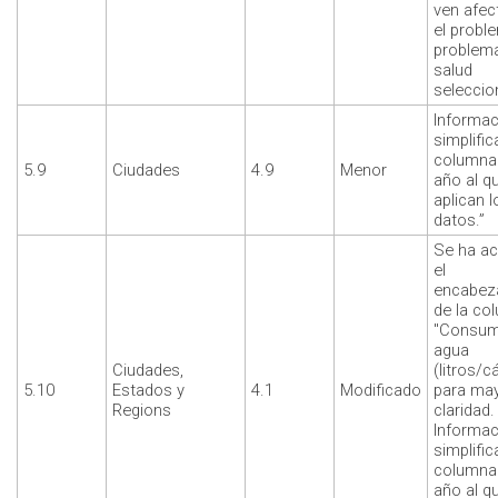
ven afec
el probl
problem
salud
seleccio
Informac
simplific
columna 
5.9
Ciudades
4.9
Menor
año al q
aplican l
datos.”
Se ha ac
el
encabez
de la co
"Consum
agua
Ciudades,
(litros/c
5.10
Estados y
4.1
Modificado
para ma
Regions
claridad.
Informac
simplific
columna 
año al q