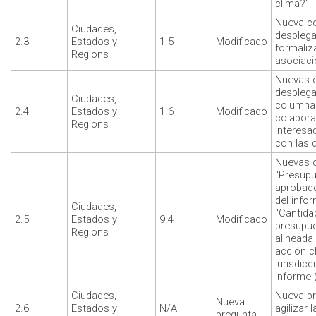
clima?”
Nueva c
Ciudades,
desplega
2.3
Estados y
1.5
Modificado
formaliz
Regions
asociac
Nuevas 
desplega
Ciudades,
columna
2.4
Estados y
1.6
Modificado
colabora
Regions
interesa
con las 
Nuevas 
"Presupu
aprobado
del info
Ciudades,
“Cantida
2.5
Estados y
9.4
Modificado
presupue
Regions
alineada
acción c
jurisdicc
informe 
Ciudades,
Nueva pr
Nueva
2.6
Estados y
N/A
agilizar 
pregunta