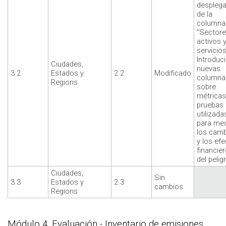
desplega
de la
columna
"Sectore
activos 
servicios
Introduc
Ciudades,
nuevas
3.2
Estados y
2.2
Modificado
columna
Regions
sobre
métricas
pruebas
utilizada
para med
los cam
y los ef
financie
del pelig
Ciudades,
Sin
3.3
Estados y
2.3
cambios
Regions
Módulo 4. Evaluación - Inventario de emisiones