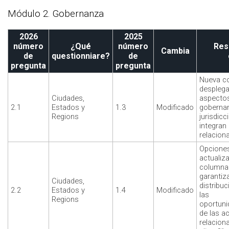
Módulo 2. Gobernanza
2026
2025
número
¿Qué
número
Res
Cambia
de
questionniare?
de
pregunta
pregunta
Nueva c
desplegab
Ciudades,
aspectos
2.1
Estados y
1.3
Modificado
goberna
Regions
jurisdicc
integran
relacion
Opciones
actualiz
columna
garantiza
Ciudades,
distribuc
2.2
Estados y
1.4
Modificado
las
Regions
oportuni
de las a
relacion