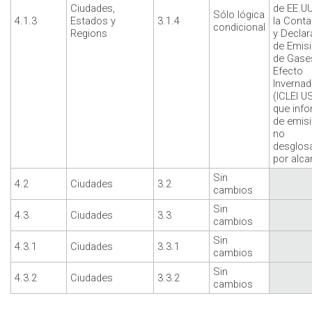
Ciudades,
de EE.UU
Sólo lógica
4.1.3
Estados y
3.1.4
la Conta
condicional
Regions
y Declar
de Emis
de Gase
Efecto
Invernad
(ICLEI U
que inf
de emis
no
desglos
por alca
Sin
4.2
Ciudades
3.2
cambios
Sin
4.3
Ciudades
3.3
cambios
Sin
4.3.1
Ciudades
3.3.1
cambios
Sin
4.3.2
Ciudades
3.3.2
cambios