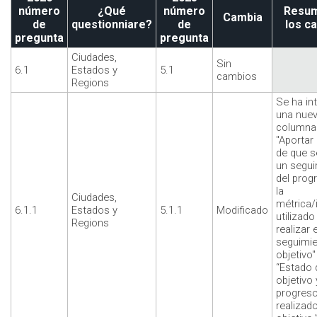
número
¿Qué
número
Resum
Cambia
de
questionniare?
de
los c
pregunta
pregunta
Ciudades,
Sin
6.1
Estados y
5.1
cambios
Regions
Se ha in
una nue
columna
"Aportar
de que s
un segui
del prog
la
Ciudades,
métrica/
6.1.1
Estados y
5.1.1
Modificado
utilizado
Regions
realizar e
seguimie
objetivo"
“Estado 
objetivo 
progres
realizado