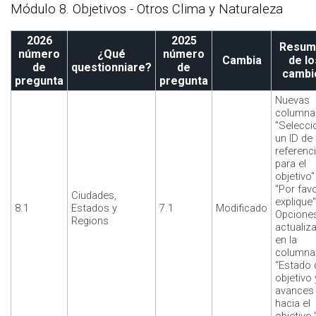
Módulo 8. Objetivos - Otros Clima y Naturaleza
2026
2025
Resum
número
¿Qué
número
Cambia
de lo
de
questionniare?
de
cambi
pregunta
pregunta
Nuevas
columna
"Selecci
un ID de
referenc
para el
objetivo"
"Por favo
Ciudades,
explique"
8.1
Estados y
7.1
Modificado
Opcione
Regions
actualiz
en la
columna
“Estado 
objetivo 
avances
hacia el