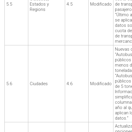
5.5
Estados y
4.5
Modificado
de trans
Regions
pasajero
“Último 
se aplica
datos so
cuota d
de trans
mercancí
Nuevas 
"Autobu
públicos
menos d
tonelada
"Autobu
públicos
5.6
Ciudades
4.6
Modificado
de 5 ton
Informac
simplific
columna 
año al q
aplican l
datos.”
Actualiz
opciones