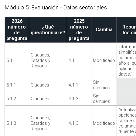
Módulo 5. Evaluación - Datos sectoriales
2026
2025
número
¿Qué
número
Resu
Cambia
de
questionniare?
de
los c
pregunta
pregunta
Informac
simplific
Ciudades,
columna 
5.1
Estados y
4.1
Modificado
año al q
Regions
aplican l
datos.”
Sin
5.1.1
Ciudades
4.1.1
cambios
Sin
5.1.2
Ciudades
4.1.2
cambios
Actualiz
opciones
Ciudades,
tabla en 
5.1.3
Estados y
4.1.3
Modificado
columna 
Regions
“Fuente 