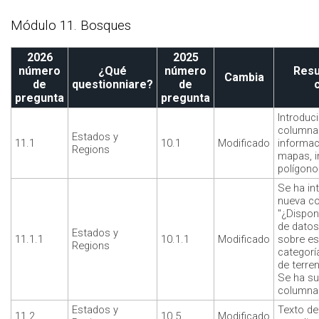
Módulo 11. Bosques
2026
2025
número
¿Qué
número
Resu
Cambia
de
questionniare?
de
pregunta
pregunta
Introduc
columnas
Estados y
11.1
10.1
Modificado
informac
Regions
mapas, 
polígono
Se ha in
nueva c
"¿Dispon
de datos
Estados y
11.1.1
10.1.1
Modificado
sobre es
Regions
categorí
de terre
Se ha su
columna 
Estados y
Texto de
11.2
10.5
Modificado