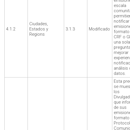
emision
escala
comunita
permiti
notificar
Ciudades,
emisione
4.1.2
Estados y
3.1.3
Modificado
formato 
Regions
CRF o G
una sola
pregunta
mejorar 
experien
notificac
análisis
datos.
Esta pre
se mues
los
Divulga
que inf
de sus
emisione
formato 
Protoco
Comunic