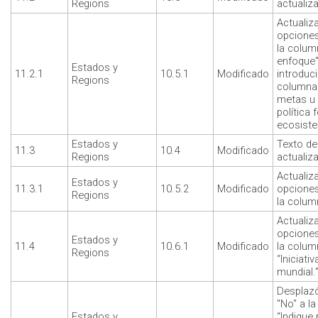
Regions
actualiz
Actualiz
opciones
la column
enfoque"
Estados y
11.2.1
10.5.1
Modificado
introduc
Regions
columna:
metas u 
política 
ecosiste
Estados y
Texto de
11.3
10.4
Modificado
Regions
actualiz
Actualiz
Estados y
11.3.1
10.5.2
Modificado
opciones
Regions
la column
Actualiz
opciones
Estados y
11.4
10.6.1
Modificado
la column
Regions
“Iniciat
mundial.
Desplazó
"No" a l
Estados y
“Indique