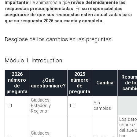
Importante
: Le animamos a que
revise detenidamente las
respuestas precumplimentadas
. Es
su responsabilidad
asegurarse de que sus respuestas estén actualizadas para
que su respuesta 2026 sea exacta y completa.
Desglose de los cambios en las preguntas
Módulo 1. Introduction
2026
2025
Resum
número
¿Qué
número
Cambia
de lo
de
questionniare?
de
cambi
pregunta
pregunta
Ciudades,
Sin
1.1
Estados y
1.1
cambios
Regions
Los dat
sobre el
del suel
Ciudades,
han