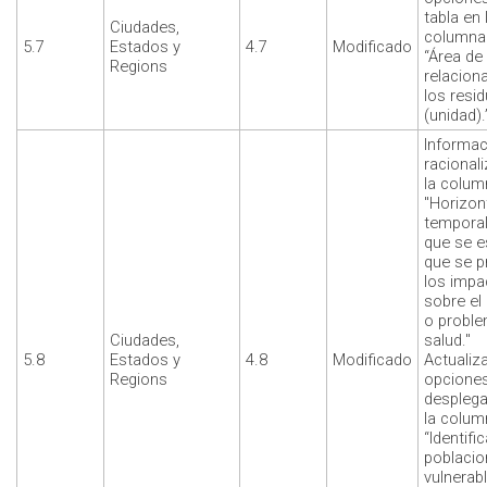
tabla en 
Ciudades,
columna f
5.7
Estados y
4.7
Modificado
“Área de
Regions
relacion
los resi
(unidad).
Informac
racional
la colum
"Horizon
temporal
que se e
que se 
los impa
sobre el
o probl
Ciudades,
salud."
5.8
Estados y
4.8
Modificado
Actualiz
Regions
opcione
desplega
la colum
“Identifi
poblacio
vulnerab