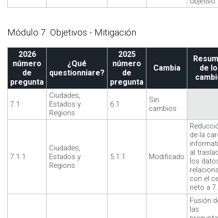
objetivo.
Módulo 7. Objetivos - Mitigación
2026
2025
Resum
número
¿Qué
número
Cambia
de lo
de
questionniare?
de
cambi
pregunta
pregunta
Ciudades,
Sin
7.1
Estados y
6.1
cambios
Regions
Reducci
de la ca
informat
Ciudades,
al trasla
7.1.1
Estados y
5.1.1
Modificado
los dato
Regions
relacion
con el c
neto a 7.
Fusión d
las