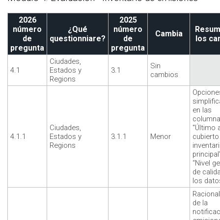
2026
2025
número
¿Qué
número
Resum
Cambia
de
questionniare?
de
los ca
pregunta
pregunta
Ciudades,
Sin
4.1
Estados y
3.1
cambios
Regions
Opcione
simplifi
en las
column
Ciudades,
"Último 
4.1.1
Estados y
3.1.1
Menor
cubierto
Regions
inventar
principal
“Nivel g
de calid
los dato
Racional
de la
notifica