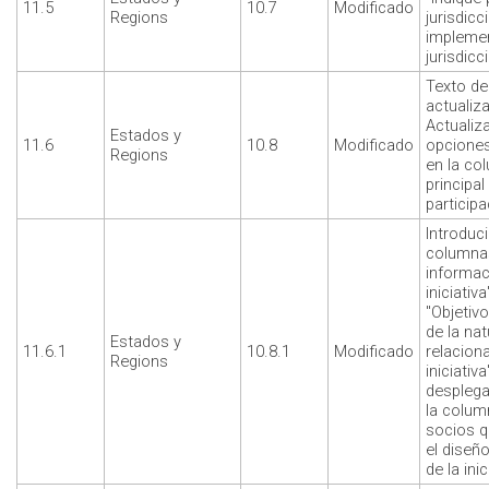
11.5
10.7
Modificado
Regions
jurisdicc
impleme
jurisdicc
Texto de
actualiz
Actualiz
Estados y
11.6
10.8
Modificado
opciones
Regions
en la co
principal
participa
Introduc
columnas
informac
iniciativa
"Objeti
de la na
Estados y
11.6.1
10.8.1
Modificado
relacion
Regions
iniciativa
desplega
la colum
socios q
el diseño
de la inic