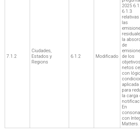
pregunt
2025 6.1
6.1.3
relativas
las
emision
residual
la absor
de
Ciudades,
emision
7.1.2
Estados y
6.1.2
Modificado
de los
Regions
objetivo
netos ce
con lógi
condicio
aplicada
para red
la carga
notificac
En
consona
con Integ
Matters.