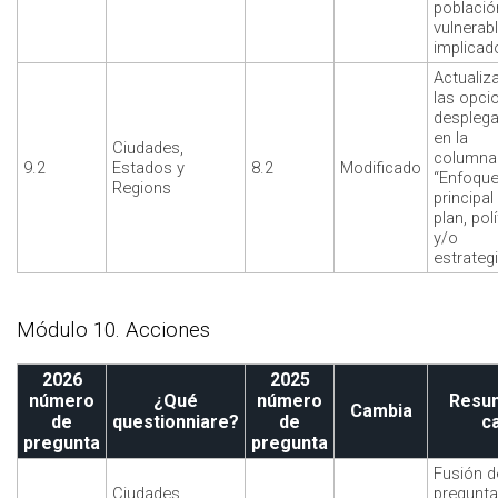
població
vulnerab
implicad
Actualiz
las opci
desplega
en la
Ciudades,
columna
9.2
Estados y
8.2
Modificado
“Enfoqu
Regions
principal
plan, polí
y/o
estrategi
Módulo 10. Acciones
2026
2025
número
¿Qué
número
Resum
Cambia
de
questionniare?
de
c
pregunta
pregunta
Fusión d
Ciudades,
preguntas