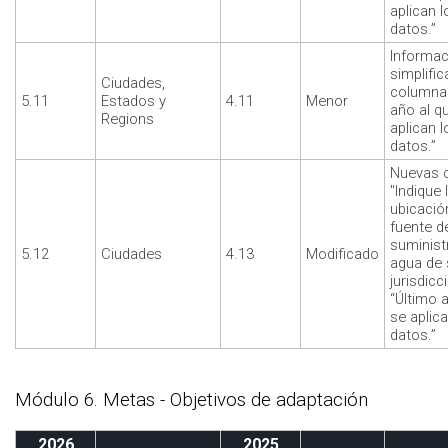
aplican l
datos.”
Informac
simplific
Ciudades,
columna 
5.11
Estados y
4.11
Menor
año al q
Regions
aplican l
datos.”
Nuevas 
"Indique 
ubicació
fuente d
suminist
5.12
Ciudades
4.13
Modificado
agua de 
jurisdicc
“Último 
se aplica
datos.”
Módulo 6. Metas - Objetivos de adaptación
2026
2025