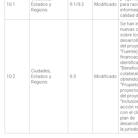
10.1
Estados y
9.1/9.2
Modificado
para raci
Regions
informes
calidad 
Se han i
nuevas 
sobre lo
desarrol
del proy
"Fuente(
financia
identific
"Benefic
Ciudades,
colatera
10.2
Estados y
9.3
Modificado
obtenido
Regions
"Propieta
proyecto
del proy
“Inclusió
acción r
con el cl
plan de
desarrol
la jurisdi