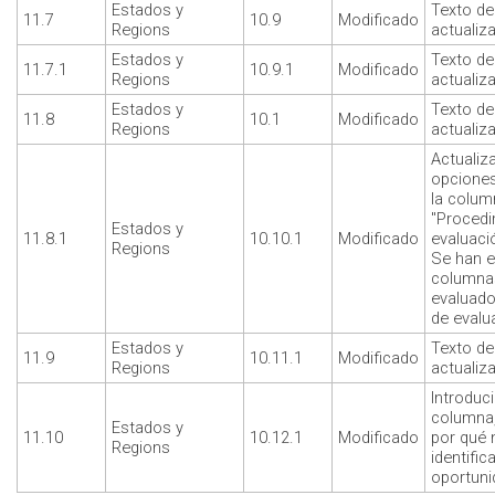
Estados y
Texto de
11.7
10.9
Modificado
Regions
actualiz
Estados y
Texto de
11.7.1
10.9.1
Modificado
Regions
actualiz
Estados y
Texto de
11.8
10.1
Modificado
Regions
actualiz
Actualiz
opciones
la column
"Procedi
Estados y
11.8.1
10.10.1
Modificado
evaluaci
Regions
Se han e
columna
evaluado
de evalu
Estados y
Texto de
11.9
10.11.1
Modificado
Regions
actualiz
Introduc
columna,
Estados y
11.10
10.12.1
Modificado
por qué 
Regions
identific
oportuni