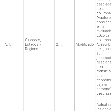
desplega
de la
columna
"Factore
conside
en la
evaluaci
2025 La
Ciudades,
columna 
3.1.1
Estados y
2.1.1
Modificado
"Describ
Regions
riesgos 
su
jurisdicc
relacion
con la
transició
una
economí
baja en
carbono"
desplaz
aquí.
Actualiz
las opci