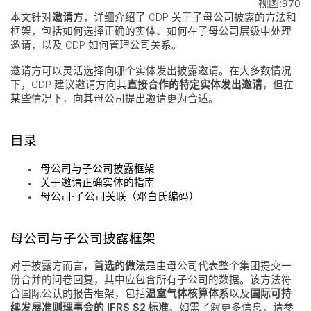
视图:
970
本文针对
邀请方
，详细介绍了 CDP 关于子母公司披露的方法和
框架，包括如何选择正确的实体、如何在子母公司层级中处理
邀请，以及 CDP 如何管理公司关系。
邀请方可以灵活选择向哪个实体发出披露邀请。在大多数情况
下，CDP 建议邀请方向其
直接合作的特定实体发出邀请
，但在
某些情况下，向其母公司提出邀请更为合适。
目录
母公司与子公司披露框架
关于邀请正确实体的指南
母公司-子公司关联（邓白氏编码）
母公司与子公司披露框架
对于披露方而言，
首选的做法
是由母公司代表整个集团提交一
份合并的问卷回复，其中应包含所有子公司的数据。该方法符
合国际公认的报告框架，包括
温室气体核算体系
以及
国际可持
续发展准则理事会的 IFRS S2 标准
。如需了解更多信息，请参