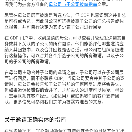
阅我们为披露方准备的
母公司与子公司披露指南
文章。
尽管在母公司层面披露是首选方法，但 CDP 也意识到这并非总
是可行或合适，因此母公司可选择披露子公司的汇总报告或独
立报告，并可自行决定为其多少家子公司进行回复。
在 CDP 门户中，收到邀请的母公司可以查看并管理发送到其自
身或其下关联的子公司的所有邀请。他们能够评估哪些邀请应
纳入其回复中，以及合并回复是否合适。母公司在组织层级进
行这些操作，可以合并各个所选子公司的
所有邀请
，以及子公
司的子公司的
所有邀请
。
在母公司主动合并子公司的邀请之前，子公司可以在子公司层
面进行回复，而不必联系 CDP。当母公司要合并其子公司的邀
请时，母公司会被告知子公司当前的任何回复进度将会丢失，
但如果邀请被
错误的合并
了，之前丢失的进度可以恢复。母公
司需要联系其客户经理（如适用）或联系我们的客户支持团
队。更多信息可参阅我们之前为披露方准备的文章。
关于邀请正确实体的指南
在许多情况下，CDP 鼓励邀请方直接向其合作的具体实体发出