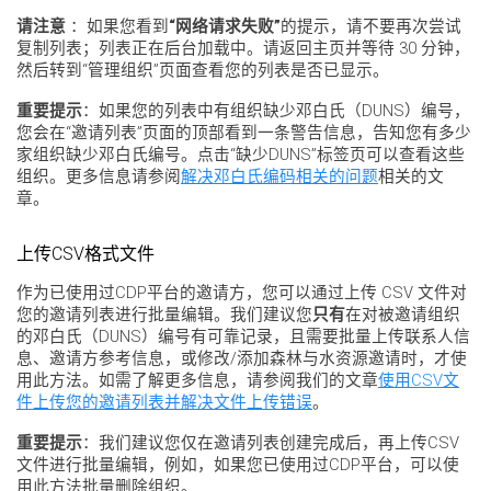
请注意
：如果您看到
“网络请求失败”
的提示，请不要再次尝试
复制列表；列表正在后台加载中。请返回主页并等待 30 分钟，
然后转到“管理组织”页面查看您的列表是否已显示。
重要提示
：如果您的列表中有组织缺少邓白氏（DUNS）编号，
您会在“邀请列表”页面的顶部看到一条警告信息，告知您有多少
家组织缺少邓白氏编号。点击“缺少DUNS”标签页可以查看这些
组织。更多信息请参阅
解决邓白氏编码相关的问题
相关的文
章。
上传CSV格式文件
作为已使用过CDP平台的邀请方，您可以通过上传 CSV 文件对
您的邀请列表进行批量编辑。我们建议您
只有
在对被邀请组织
的邓白氏（DUNS）编号有可靠记录，且需要批量上传联系人信
息、邀请方参考信息，或修改/添加森林与水资源邀请时，才使
用此方法。如需了解更多信息，请参阅我们的文章
使用CSV文
件上传您的邀请列表并解决文件上传错误
。
重要提示
：我们建议您仅在邀请列表创建完成后，再上传CSV
文件进行批量编辑，例如，如果您已使用过CDP平台，可以使
用此方法批量删除组织。