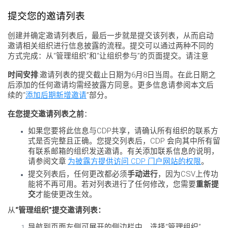
提交您的邀请列表
创建并确定邀请列表后，最后一步就是提交该列表，从而启动
邀请相关组织进行信息披露的流程。提交可以通过两种不同的
方式完成：从“管理组织”和“让组织参与”的页面提交。请注意
时间安排
:邀请列表的提交截止日期为6月8日当周。在此日期之
后添加的任何邀请均需经披露方同意。更多信息请参阅本文后
续的“
添加后期新增邀请
”部分。
在您提交邀请列表之前
：
如果您要将此信息与CDP共享，请确认所有组织的联系方
式是否完整且正确。您提交列表后，CDP 会向其中所有留
有联系邮箱的组织发送邀请。有关添加联系信息的说明，
请参阅文章
为披露方提供访问 CDP 门户网站的权限
。
提交列表后，任何更改都必须
手动进行
，因为CSV上传功
能将不再可用。若对列表进行了任何修改，您需要
重新提
交
才能使更改生效。
从
“管理组织”提交邀请列表：
导航到页面左侧可展开的侧边栏中，选择“管理组织”。