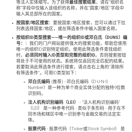
等法人实体缩写。为了获得
最佳搜索结果
，请在“组织名
称”字段中仅输入该组织的名称，并在“国家/地区”字段中
输入其总部所在的国家。
按国家/地区搜索
：要按国家/地区搜索，您可以通过下拉
列表选择国家/地区，或在筛选条件中输入国家名称。
按组织ID类型搜索——唯一的组织ID或邓白氏（DUNS）编
号：
：我们的门户网站提供强大的搜索功能，帮助您使用
唯一的组织ID识别特定组织。使用此筛选条件查找组织
时，
必须同时输入ID类型和完整的组织ID
。否则搜索按钮
将处于不可使用的状态。系统将仅返回完全匹配的结果。
若要取消此筛选条件进行搜索，请点击右上角的“清除所
有筛选条件”。可用ID类型如下：
邓白氏编码
(推荐) - 邓白氏编码（D-U-N-S
Number）是一种为单个商业实体分配的独特9位数
识别码。
法人机构识别编码（LEI）
- “法人机构识别编码”
（LEI） 是一种参考代码 - 类似于条形码 - 用于在不
同市场和辖区中唯一识别参与金融交易的法定实
体。
股票代码
- 股票代码（Ticker或Stock Symbol） 是