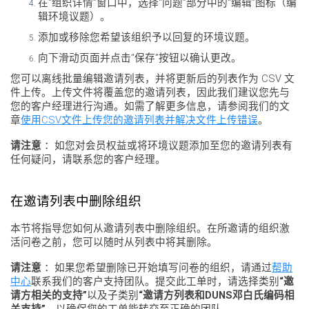
在“组织详情”窗口中，选择“问题”部分中的“编辑”图标（编
辑环境议题）。
添加或移除您希望该组织予以回复的环境议题。
向下滑动页面并点击“保存”按钮以确认更改。
您可以离线批量编辑邀请列表，并将更新后的列表作为 CSV 文
件上传。上传文件将覆盖您的邀请列表，因此我们建议您先与
您的客户经理进行沟通。如需了解更多信息，请参阅我们的文
章
使用CSV文件上传您的邀请列表并解决文件上传错误
。
请注意
：如您对会员权益或将环境议题添加至您的邀请列表有
任何疑问，请联系您的客户经理。
在邀请列表中删除组织
本节将指导您如何从邀请列表中删除组织。在所邀请的组织激
活问卷之前，您可以随时从列表中将其删除。
请注意
：如果您希望删除已开始填写问卷的组织，请通过
帮助
中心
联系我们的客户支持团队。提交此工单时，请选择类别
“邀
请方相关的支持”
以及子类别
“邀请方列表和DUNS邓白氏编码相
关支持”
，以确保您的工单能转交至正确的团队。