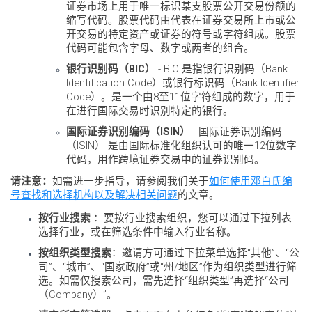
证券市场上用于唯一标识某支股票公开交易份额的
缩写代码。股票代码由代表在证券交易所上市或公
开交易的特定资产或证券的符号或字符组成。股票
代码可能包含字母、数字或两者的组合。
银行识别码（BIC）
- BIC 是指银行识别码（Bank
Identification Code）或银行标识码（Bank Identifier
Code）。是一个由8至11位字符组成的数字，用于
在进行国际交易时识别特定的银行。
国际证券识别编码（ISIN）
- 国际证券识别编码
（ISIN） 是由国际标准化组织认可的唯一12位数字
代码，用作跨境证券交易中的证券识别码。
请注意：
如需进一步指导，请参阅我们关于
如何使用邓白氏编
号查找和选择机构以及解决相关问题
的文章。
按行业搜索
：要按行业搜索组织，您可以通过下拉列表
选择行业，或在筛选条件中输入行业名称。
按组织类型搜索
：邀请方可通过下拉菜单选择“其他”、“公
司”、“城市”、“国家政府”或“州/地区”作为组织类型进行筛
选。如需仅搜索公司，需先选择“组织类型”再选择“公司
（Company）”。