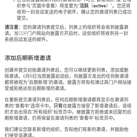
织参与”页面中查看）将变更为“
活跃
（
active
）”。您还将
收到一封自动发送的电子邮件，确认您的邀请列表已成功
提交。
请注意
：您的邀请列表提交后，列表上的组织将会收到披露邀
请。当CDP门户网站向披露方开启时，这些组织将收到另一封
系统自动发送的邮件。
添加后期新增邀请
创建并提交初始邀请列表后，您可以继续更新列表，添加或删
除邀请。6月8日当周披露启动后，向披露方发出的任何新邀请
都将被视为“后期新增”的邀请。披露方将有权通过其门户网站接
受或拒绝这些后期新增的邀请。
在重新提交邀请列表后，任何后期新增邀请都将显示在邀请列
表的“查看中”选项卡中。
只有
在披露方接受了新增邀请后，该组
织才会出现在“所有组织”标签页中。被披露方拒绝或未回复的后
期新增邀请，仍将保留在邀请列表的“查看中”标签页中。
我们建议您联系新增的组织，告知他们有新的邀请，并鼓励他
们接受该邀请。