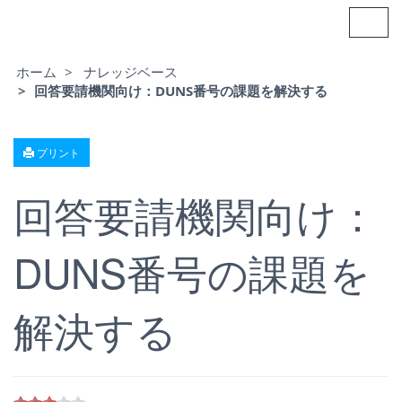
ナ
ビ
ゲ
ー
ホーム
ナレッジベース
シ
回答要請機関向け：DUNS番号の課題を解決する
ョ
ン
の
切
プリント
り
替
え
回答要請機関向け：
DUNS番号の課題を
解決する