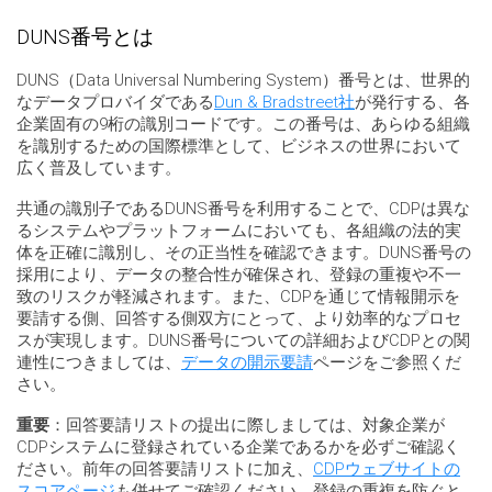
DUNS番号とは
DUNS（Data Universal Numbering System）番号とは、世界的
なデータプロバイダである
Dun & Bradstreet社
が発行する、各
企業固有の9桁の識別コードです。この番号は、あらゆる組織
を識別するための国際標準として、ビジネスの世界において
広く普及しています。
共通の識別子であるDUNS番号を利用することで、CDPは異な
るシステムやプラットフォームにおいても、各組織の法的実
体を正確に識別し、その正当性を確認できます。DUNS番号の
採用により、データの整合性が確保され、登録の重複や不一
致のリスクが軽減されます。また、CDPを通じて情報開示を
要請する側、回答する側双方にとって、より効率的なプロセ
スが実現します。DUNS番号についての詳細およびCDPとの関
連性につきましては、
データの開示要請
ページをご参照くだ
さい。
重要
：回答要請リストの提出に際しましては、対象企業が
CDPシステムに登録されている企業であるかを必ずご確認く
ださい。前年の回答要請リストに加え、
CDPウェブサイトの
スコアページ
も併せてご確認ください。登録の重複を防ぐと