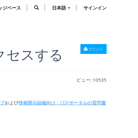
ッジベース
日本語
サインイン
クセスする
プリント
ビュー:
10535
ップ
および
情報開示組織向け：CDPポータルの質問書